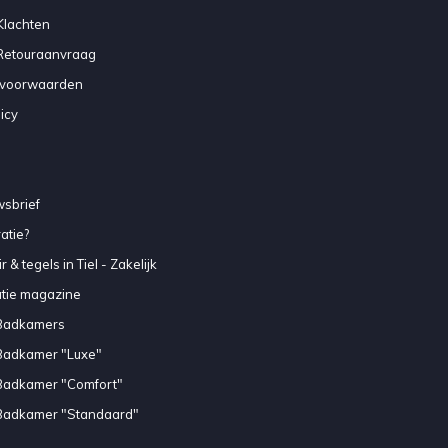
Klachten
 Retouraanvraag
voorwaarden
icy
sbrief
atie?
 & tegels in Tiel - Zakelijk
atie magazine
Badkamers
Badkamer "Luxe"
Badkamer "Comfort"
Badkamer "Standaard"