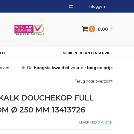
Inloggen
0,00
0
EER....
MERKEN
KLANTENSERVICE
hoven
De
hoogste kwaliteit
voor de
laagste prijs
Terug naar overzicht
IKALK DOUCHEKOP FULL
 Ø 250 MM 13413726
LEVERTIJD
3 WEKEN