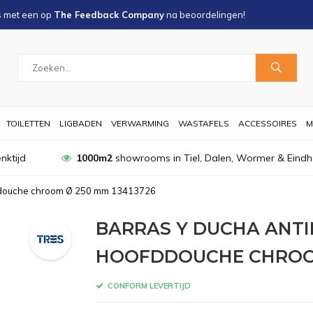
s met een
op
The Feedback Company
na
beoordelingen!
TOILETTEN
LIGBADEN
VERWARMING
WASTAFELS
ACCESSOIRES
M
nktijd
1000m2
showrooms in Tiel, Dalen, Wormer & Eind
ddouche chroom Ø 250 mm 13413726
BARRAS Y DUCHA ANT
HOOFDDOUCHE CHROOM
CONFORM LEVERTIJD