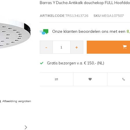
Barras Y Ducha Antikalk douchekop FULL Hoofdd
ARTIKELCODE
TRS13413726
SKU
MEGA107507
Onze klanten beoordelen ons met een
8
-
+
Gratis bezorgen v.a. € 150,- (NL)
Afbeelding vergroten