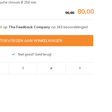
ouche chroom Ø 250 mm.
80,00
96,80
,6
op
The Feedback Company
na
343
beoordelingen!
TOEVOEGEN AAN WINKELWAGEN
Niet goed? Geld terug!
Afbeelding vergroten