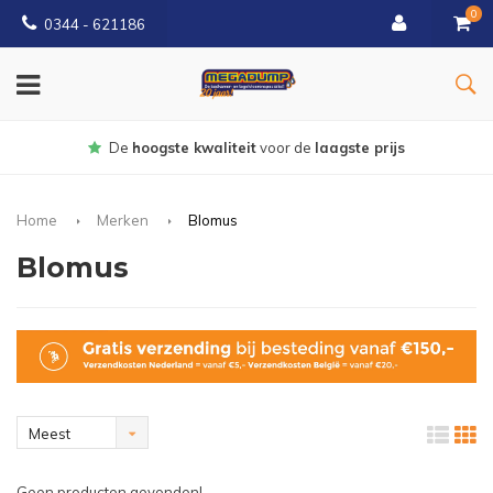
0
0344 - 621186
Gratis
bezorgd vanaf € 150
Home
Merken
Blomus
Blomus
Meest
bekeken
Geen producten gevonden!...