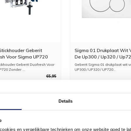
 Stickhouder Geberit
Sigma 01 Drukplaat Wit 
sh Voor Sigma UP720
De Up300 / Up320 / Up7
 Geurzuivering
tickhouder Geberit Duofresh Voor
Geberit Sigma 01 drukplaat wit v
etgrijs
720 Zonder ...
UP300 / UP320 / UP720...
65,95
55,50
Details
p
okies en vergelijkbare technieken om onze website goed te late