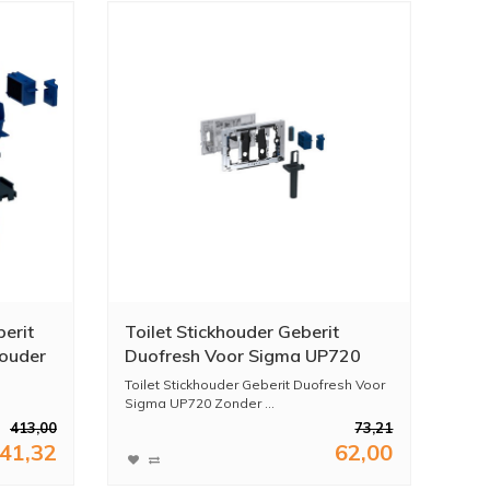
erit
Toilet Stickhouder Geberit
houder
Duofresh Voor Sigma UP720
che
Zonder Geurzuivering
Toilet Stickhouder Geberit Duofresh Voor
12
Glansverchroomd
Sigma UP720 Zonder ...
s Of
413,00
73,21
41,32
62,00