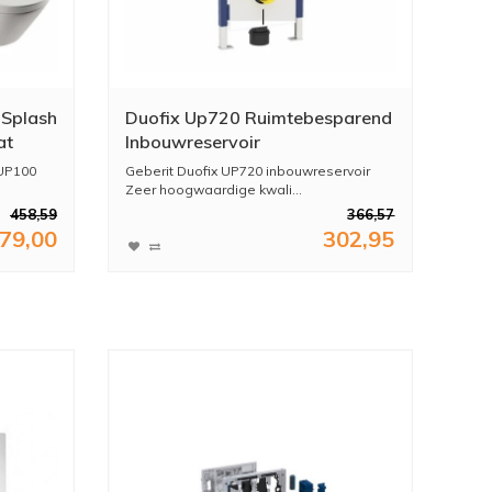
 Splash
Duofix Up720 Ruimtebesparend
at
Inbouwreservoir
 UP100
Geberit Duofix UP720 inbouwreservoir
Zeer hoogwaardige kwali...
458,59
366,57
79,00
302,95