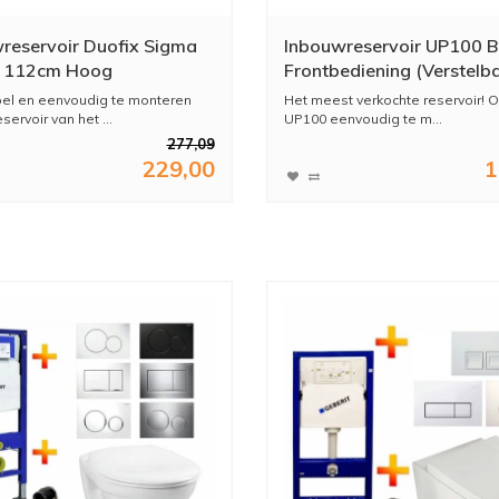
reservoir Duofix Sigma
Inbouwreservoir UP100 B
 112cm Hoog
Frontbediening (Verstelb
hoogte/diepte)
el en eenvoudig te monteren
Het meest verkochte reservoir!
ervoir van het ...
UP100 eenvoudig te m...
277,09
229,00
1