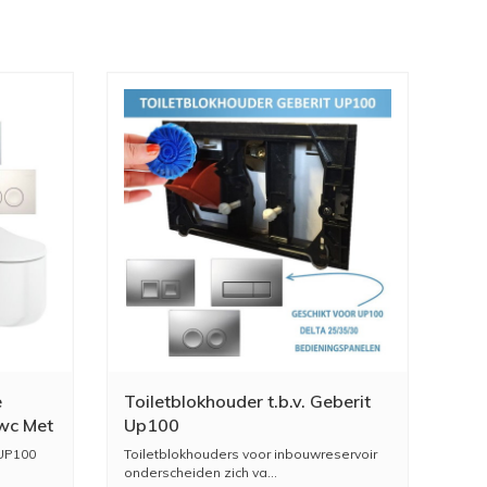
e
Toiletblokhouder t.b.v. Geberit
wc Met
Up100
 UP100
Toiletblokhouders voor inbouwreservoir
onderscheiden zich va...