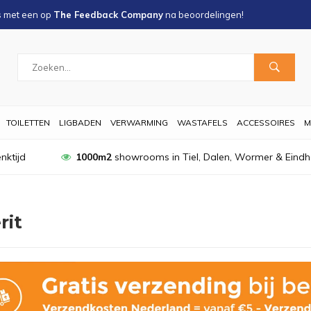
s met een
op
The Feedback Company
na
beoordelingen!
TOILETTEN
LIGBADEN
VERWARMING
WASTAFELS
ACCESSOIRES
M
nktijd
1000m2
showrooms in Tiel, Dalen, Wormer & Eind
rit