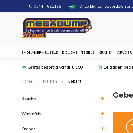
0344 - 621186
Onze klanten beoordelen on
BADKAMERMEUBELS
DOUCHE
TEGELS
KRANEN
AFVOER
Gratis
bezorgd vanaf € 150
14 dagen
bede
Home
Merken
Geberit
Gebe
Douche
Wastafels
Kranen