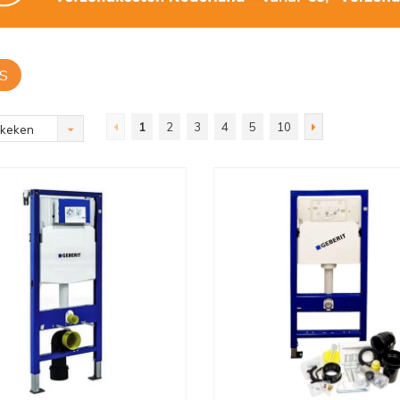
S
1
2
3
4
5
10
ekeken