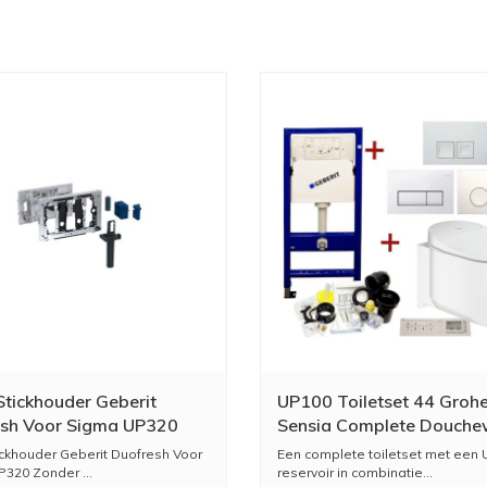
 Stickhouder Geberit
UP100 Toiletset 44 Groh
sh Voor Sigma UP320
Sensia Complete Douche
 Geurzuivering
Drukplaat
tickhouder Geberit Duofresh Voor
Een complete toiletset met een
verchroomd
320 Zonder ...
reservoir in combinatie...