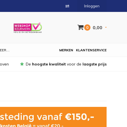
Inloggen
0,00
0
EER....
MERKEN
KLANTENSERVICE
hoven
De
hoogste kwaliteit
voor de
laagste prijs