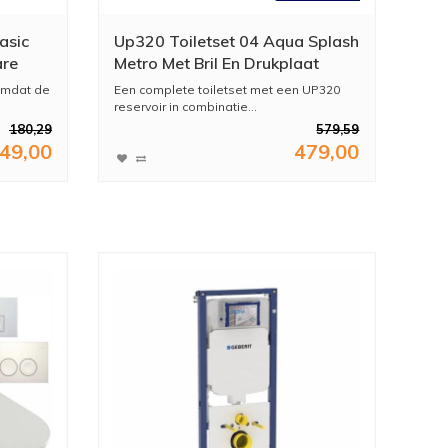
asic
Up320 Toiletset 04 Aqua Splash
are
Metro Met Bril En Drukplaat
 Omdat de
Een complete toiletset met een UP320
reservoir in combinatie...
180,29
579,59
49,00
479,00