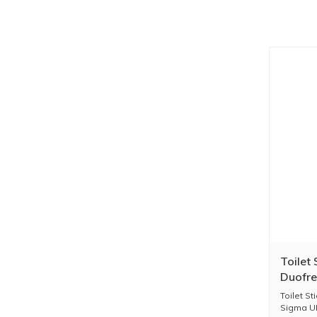
Toilet
Duofre
Zonder
Toilet S
Glans
Sigma UP