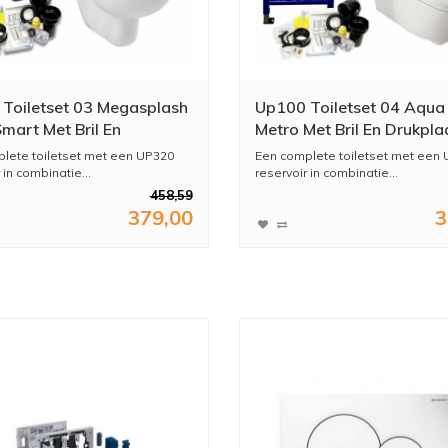
Toiletset 03 Megasplash
Up100 Toiletset 04 Aqua
Smart Met Bril En
Metro Met Bril En Drukpla
aat
lete toiletset met een UP320
Een complete toiletset met een
 in combinatie...
reservoir in combinatie...
458,59
379,00
3