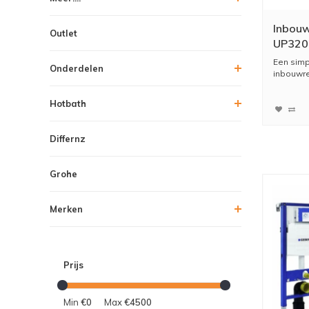
Inbouw
Outlet
UP320
Een simp
Onderdelen
inbouwres
Hotbath
Differnz
Grohe
Merken
Prijs
Min
€0
Max
€4500