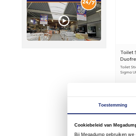
Toilet
Duofre
Zonder
Toilet S
Antraci
Sigma UP
Toestemming
Cookiebeleid van Megadum
Bij Megadump gebruiken we co