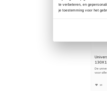
te verbeteren, en gepersonali
je toestemming voor het gebr
Univer
130X1
Afbou
De unive
voor alle