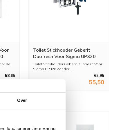
Voor
Toilet Stickhouder Geberit
20
Duofresh Voor Sigma UP320
Zonder Geurzuivering
oor de
Toilet Stickhouder Geberit Duofresh Voor
Antracietgrijs
Sigma UP320 Zonder ...
58,65
65,95
48,47
55,50
Over
n functioneren, je ervaring