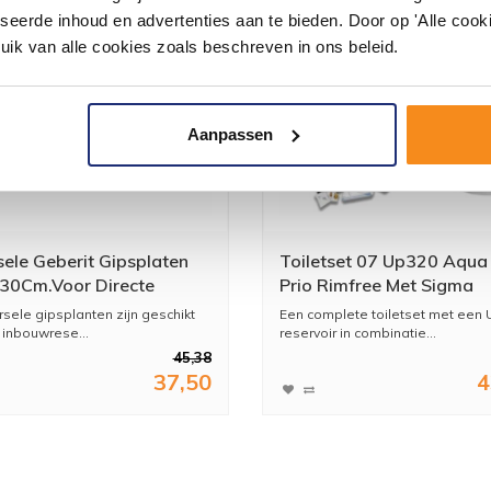
seerde inhoud en advertenties aan te bieden. Door op 'Alle cooki
uik van alle cookies zoals beschreven in ons beleid.
Aanpassen
sele Geberit Gipsplaten
Toiletset 07 Up320 Aqua
30Cm.Voor Directe
Prio Rimfree Met Sigma
w
Drukplaat
rsele gipsplanten zijn geschikt
Een complete toiletset met een
 inbouwrese...
reservoir in combinatie...
45,38
37,50
4