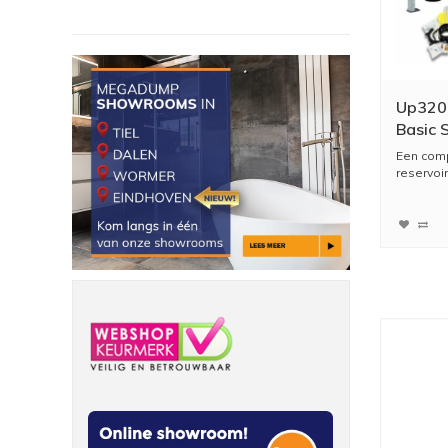
Up320 
Basic 
Drukpl
Een comp
reservoir