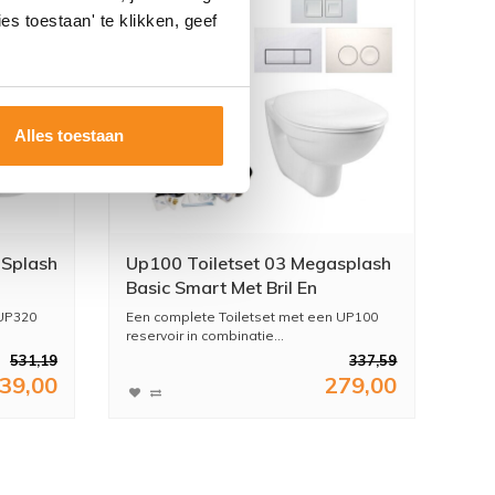
es toestaan' te klikken, geef
Alles toestaan
 Splash
Up100 Toiletset 03 Megasplash
Basic Smart Met Bril En
Drukplaat
 UP320
Een complete Toiletset met een UP100
reservoir in combinatie...
531,19
337,59
39,00
279,00