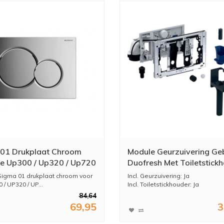
01 Drukplaat Chroom
Module Geurzuivering Geb
e Up300 / Up320 / Up720
Duofresh Met Toiletstick
Oriëntatielicht Automatis
Sigma 01 drukplaat chroom voor
Incl. Geurzuivering: Ja
Activering UP320 Sigma 
/ UP320 / UP...
Incl. Toiletstickhouder: Ja
Incl. ...
Achterplaat Antracietgrij
84,64
69,95
3
Glanschroom