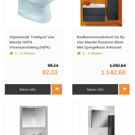
Vrijstaande Toiletpot Van
Badkamermeubelset Go By
Marcke ISIFIX
Van Marcke Roxanne 80cm
Vloeraansluiting (H(PK)
Met Spiegelkast Antraciet
21.5 cm Wit
2 - 3 Weken
2 - 3 Weken
99,24
1.382,64
82,02
1.142,68
Meer info
Meer info