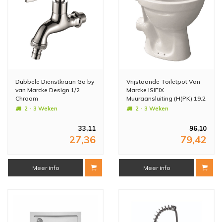
Dubbele Dienstkraan Go by
Vrijstaande Toiletpot Van
van Marcke Design 1/2
Marcke ISIFIX
Chroom
Muuraansluiting (H(PK) 19.2
cm Wit
2 - 3 Weken
2 - 3 Weken
33,11
96,10
27,36
79,42
Meer info
Meer info