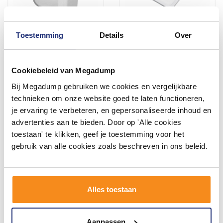
Toestemming
Details
Over
Reservoir Go By Van Marcke
Douchebak VM Go Eden
Oli Luxe Waterbesparend
120x80x3.5cm Acryl
Hoogwaardig Kunststof
Rechthoek Exclusief
Cookiebeleid van Megadump
Potenset
2 - 3 Weken
2 - 3 Weken
Bij Megadump gebruiken we cookies en vergelijkbare
78,77
246,85
technieken om onze website goed te laten functioneren,
65,10
204,01
je ervaring te verbeteren, en gepersonaliseerde inhoud en
advertenties aan te bieden. Door op 'Alle cookies
toestaan' te klikken, geef je toestemming voor het
Meer info
Meer info
gebruik van alle cookies zoals beschreven in ons beleid.
Alles toestaan
Aanpassen