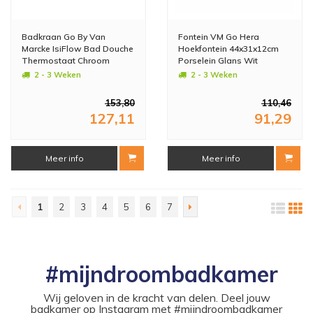
Badkraan Go By Van
Fontein VM Go Hera
Marcke IsiFlow Bad Douche
Hoekfontein 44x31x12cm
Thermostaat Chroom
Porselein Glans Wit
2 - 3 Weken
2 - 3 Weken
153,80
110,46
127,11
91,29
Meer info
Meer info
1
2
3
4
5
6
7
#mijndroombadkamer
Wij geloven in de kracht van delen. Deel jouw
badkamer op Instagram met #mijndroombadkamer