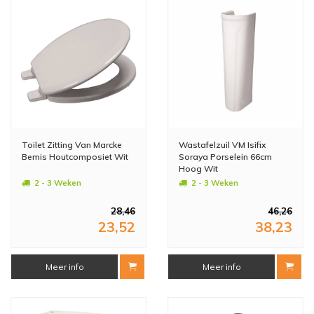
Toilet Zitting Van Marcke
Wastafelzuil VM Isifix
Bemis Houtcomposiet Wit
Soraya Porselein 66cm
Hoog Wit
2 - 3 Weken
2 - 3 Weken
28,46
46,26
23,52
38,23
Meer info
Meer info