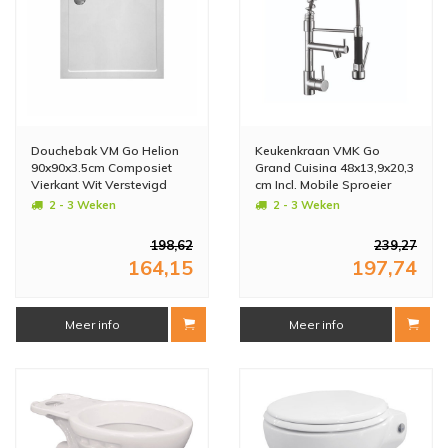
Douchebak VM Go Helion
Keukenkraan VMK Go
90x90x3.5cm Composiet
Grand Cuisina 48x13,9x20,3
Vierkant Wit Verstevigd
cm Incl. Mobile Sproeier
Chroom
2 - 3 Weken
2 - 3 Weken
198,62
239,27
164,15
197,74
Meer info
Meer info