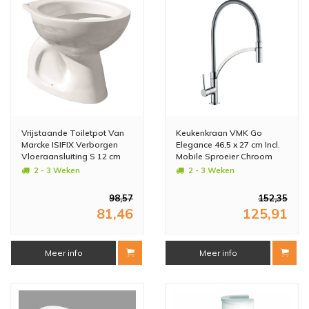
Vrijstaande Toiletpot Van
Keukenkraan VMK Go
Marcke ISIFIX Verborgen
Elegance 46,5 x 27 cm Incl.
Vloeraansluiting S 12 cm
Mobile Sproeier Chroom
Wit
2 - 3 Weken
2 - 3 Weken
98,57
152,35
81,46
125,91
Meer info
Meer info