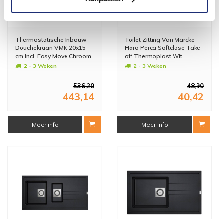
Thermostatische Inbouw
Toilet Zitting Van Marcke
Douchekraan VMK 20x15
Haro Perca Softclose Take-
cm Incl. Easy Move Chroom
off Thermoplast Wit
2 - 3 Weken
2 - 3 Weken
536,20
48,90
443,14
40,42
Meer info
Meer info