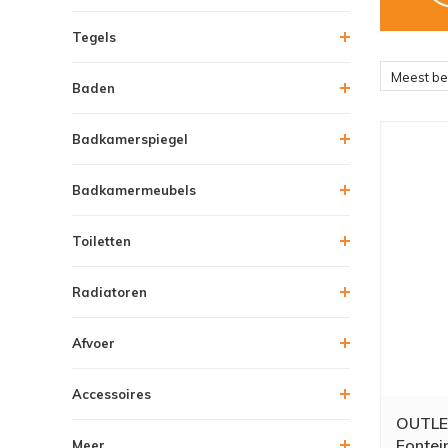
Tegels
Meest b
Baden
Badkamerspiegel
Badkamermeubels
Toiletten
Radiatoren
Afvoer
Accessoires
OUTLE
Fontei
Meer....