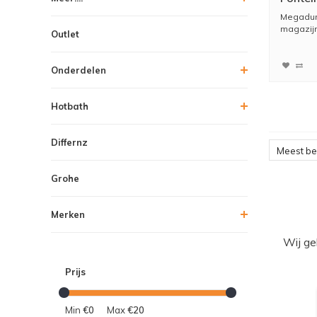
Chroo
Megadum
magazijn
Outlet
Hierdoor 
Onderdelen
Hotbath
Differnz
Meest b
Grohe
Merken
Wij ge
Prijs
Min
€0
Max
€20