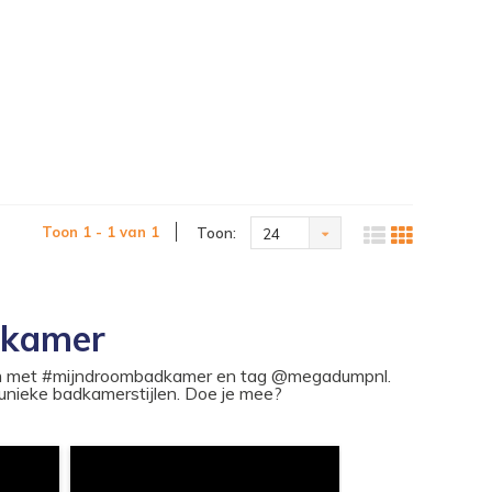
Toon 1 - 1 van 1
Toon:
24
dkamer
ram met #mijndroombadkamer en tag @megadumpnl.
nieke badkamerstijlen. Doe je mee?