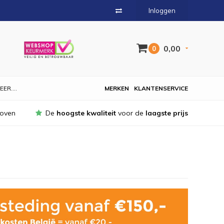
Inloggen
0,00
0
EER....
MERKEN
KLANTENSERVICE
hoven
De
hoogste kwaliteit
voor de
laagste prijs