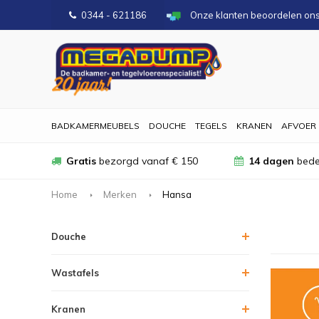
0344 - 621186
Onze klanten beoordelen on
BADKAMERMEUBELS
DOUCHE
TEGELS
KRANEN
AFVOER
Gratis
bezorgd vanaf € 150
14 dagen
bede
Home
Merken
Hansa
Douche
Wastafels
Kranen