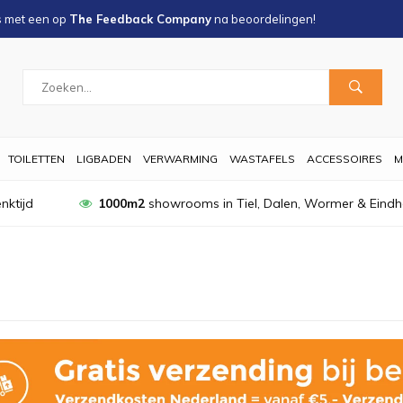
s met een
op
The Feedback Company
na
beoordelingen!
TOILETTEN
LIGBADEN
VERWARMING
WASTAFELS
ACCESSOIRES
M
nktijd
1000m2
showrooms in Tiel, Dalen, Wormer & Eind