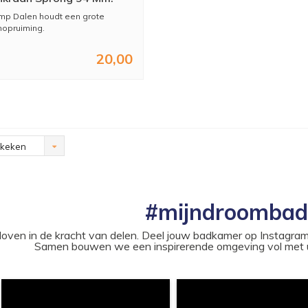
m
p Dalen houdt een grote
opruiming.
...
20,00
ekeken
#mijndroomba
loven in de kracht van delen. Deel jouw badkamer op Instag
Samen bouwen we een inspirerende omgeving vol met u