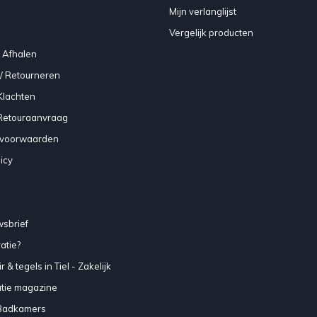
Mijn verlanglijst
Vergelijk producten
 Afhalen
/ Retourneren
Klachten
 Retouraanvraag
voorwaarden
icy
sbrief
atie?
 & tegels in Tiel - Zakelijk
atie magazine
Badkamers