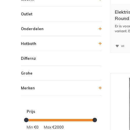
Elektri
Outlet
Round 
Gebors
Er is voo
Onderdelen
variant. 
Hotbath
Differnz
Grohe
Merken
Prijs
Min
€0
Max
€2000