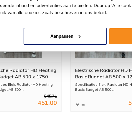
seerde inhoud en advertenties aan te bieden. Door op 'Alle cooki
uik van alle cookies zoals beschreven in ons beleid.
Aanpassen
ische Radiator HD Heating
Elektrische Radiator HD 
Budget AB 500 x 1750
Basic Budget AB 500 x 1
0 Watt Wit
mm 600 Watt Mat Zwart
aties Elek. Radiator HD Heating
Specificaties Elek. Radiator HD 
get AB 500 ...
Basic Budget AB 500 ...
545,71
451,00
5