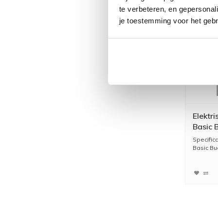
te verbeteren, en gepersonali
je toestemming voor het gebr
Elektr
Basic 
mm 90
Specific
Basic Bud