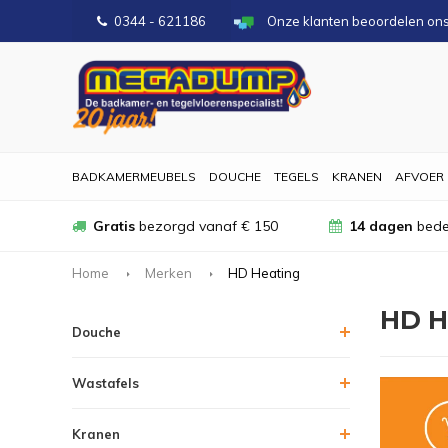
0344 - 621186
Onze klanten beoordelen on
BADKAMERMEUBELS
DOUCHE
TEGELS
KRANEN
AFVOER
Gratis
bezorgd vanaf € 150
14 dagen
bede
Home
Merken
HD Heating
HD H
Douche
Wastafels
Kranen