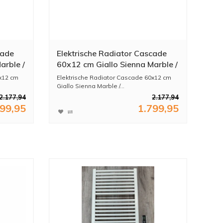
cade
Elektrische Radiator Cascade
arble /
60x12 cm Giallo Sienna Marble /
Brushed Brass
x12 cm
Elektrische Radiator Cascade 60x12 cm
Giallo Sienna Marble /...
2.177,94
2.177,94
799,95
1.799,95