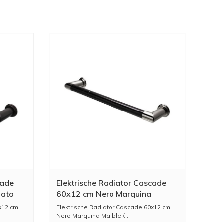
cade
Elektrische Radiator Cascade
lato
60x12 cm Nero Marquina
Marble / Polished Nickel
x12 cm
Elektrische Radiator Cascade 60x12 cm
Nero Marquina Marble /...