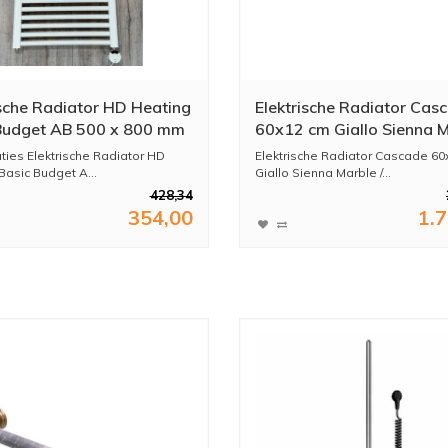
ische Radiator HD Heating
Elektrische Radiator Cas
Budget AB 500 x 800 mm
60x12 cm Giallo Sienna M
tt Wit
Polished Nickel
aties Elektrische Radiator HD
Elektrische Radiator Cascade 60
Basic Budget A...
Giallo Sienna Marble /...
428,34
354,00
1.