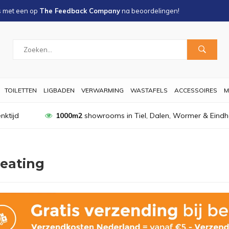
s met een
op
The Feedback Company
na
beoordelingen!
TOILETTEN
LIGBADEN
VERWARMING
WASTAFELS
ACCESSOIRES
M
nktijd
1000m2
showrooms in Tiel, Dalen, Wormer & Eind
eating