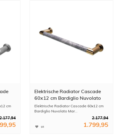
cade
Elektrische Radiator Cascade
60x12 cm Bardiglio Nuvolato
d
Marble / Unlacquered Brass
x12 cm
Elektrische Radiator Cascade 60x12 cm
Bardiglio Nuvolato Mar...
2.177,94
2.177,94
799,95
1.799,95