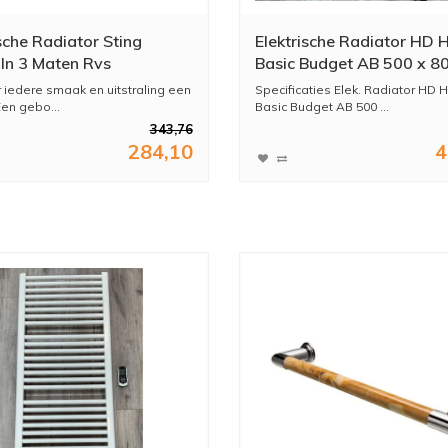
sche Radiator Sting
Elektrische Radiator HD 
In 3 Maten Rvs
Basic Budget AB 500 x 
teld Of Gepolijst
600 Watt Mat Zwart
r iedere smaak en uitstraling een
Specificaties Elek. Radiator HD 
Een gebo...
Basic Budget AB 500 ...
343,76
284,10
4