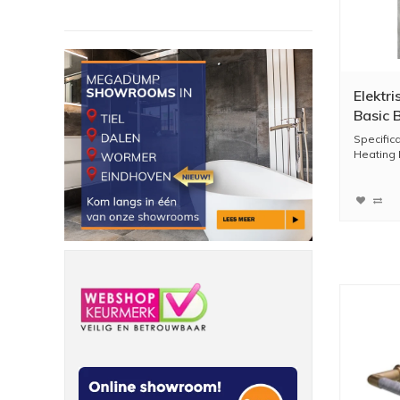
Elektr
Basic 
600 Wa
Specific
Heating 