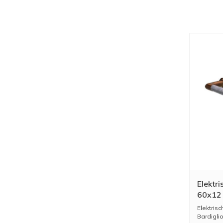
Elektr
60x12 
Marble
Elektris
Bardiglio