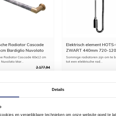
ische Radiator Cascade
Elektrisch element HOTS
cm Bardiglio Nuvolato
ZWART 440mm 720-12
 / Brushed Brass
Watt + Vloeistof + Monta
che Radiator Cascade 60x12 cm
Sommige radiatoren zijn om te
Test
 Nuvolato Mar...
tot een elektrische rad...
2.177,94
1.799,95
2
Details
p
okies en vergelijkbare technieken om onze website goed te late