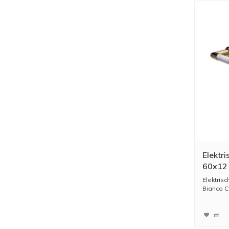
Elektr
60x12 
Venati
Elektris
Brass
Bianco Ca