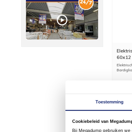
Elektr
60x12 
Marble
Elektris
Bardiglio
Toestemming
Cookiebeleid van Megadum
Bij Megadump gebruiken we co