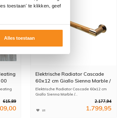
es toestaan' te klikken, geef
Alles toestaan
Heating
Elektrische Radiator Cascade
200
60x12 cm Giallo Sienna Marble /
Unlacquered Brass
Heating
Elektrische Radiator Cascade 60x12 cm
Giallo Sienna Marble /...
615,89
2.177,94
09,00
1.799,95