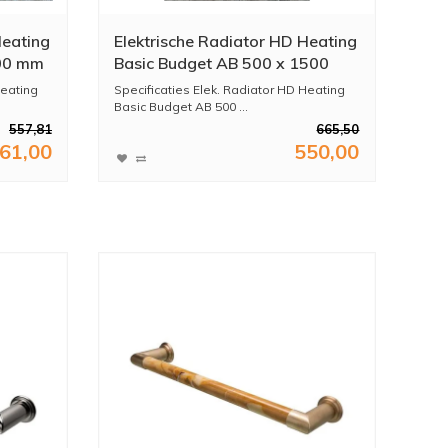
Heating
Elektrische Radiator HD Heating
800 mm
Basic Budget AB 500 x 1500
mm 900 Watt Mat Wit
Heating
Specificaties Elek. Radiator HD Heating
Basic Budget AB 500 ...
557,81
665,50
61,00
550,00