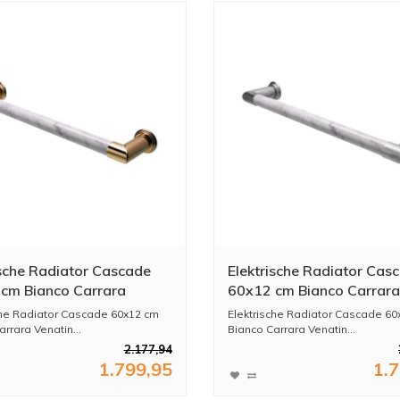
ische Radiator Cascade
Elektrische Radiator Cas
cm Bianco Carrara
60x12 cm Bianco Carrara
no Marble / Unlacquered
Venatino Marble / Brushe
che Radiator Cascade 60x12 cm
Elektrische Radiator Cascade 60
Nickel
rrara Venatin...
Bianco Carrara Venatin...
2.177,94
1.799,95
1.