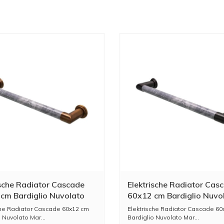
ische Radiator Cascade
Elektrische Radiator Cas
cm Bardiglio Nuvolato
60x12 cm Bardiglio Nuvo
 / Light Bronze
Marble / Dark Bronze
che Radiator Cascade 60x12 cm
Elektrische Radiator Cascade 60
 Nuvolato Mar...
Bardiglio Nuvolato Mar...