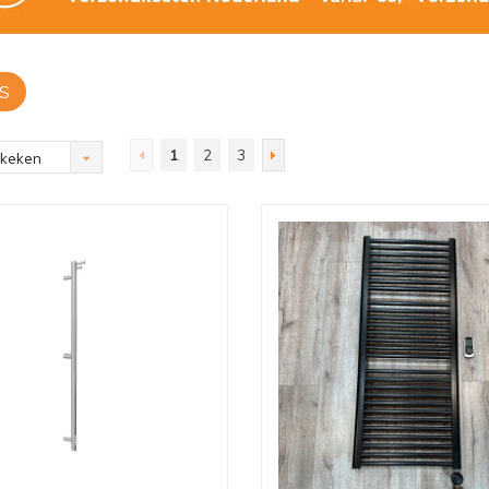
S
1
2
3
ekeken