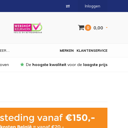
Inloggen
0,00
0
EER....
MERKEN
KLANTENSERVICE
hoven
De
hoogste kwaliteit
voor de
laagste prijs