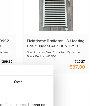
-09C2
Elektrische Radiator HD Heating
00
Basic Budget AB 500 x 1750
ge &
mm 900 Watt Mat Wit
 bouwen
Specificaties Elek. Radiator HD Heating
Basic Budget AB 500 ...
299,10
710,27
47,19
587,00
Over
n functioneren, je ervaring