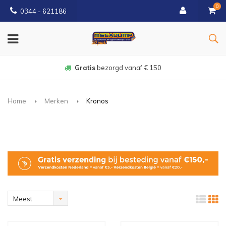
0
0344 - 621186
Gratis
bezorgd vanaf € 150
Home
Merken
Kronos
Meest
bekeken