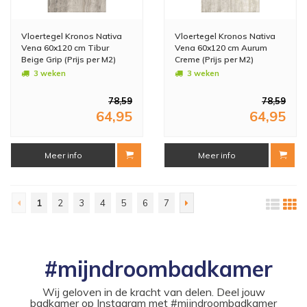
Vloertegel Kronos Nativa
Vloertegel Kronos Nativa
Vena 60x120 cm Tibur
Vena 60x120 cm Aurum
Beige Grip (Prijs per M2)
Creme (Prijs per M2)
3 weken
3 weken
78,59
78,59
64,95
64,95
Meer info
Meer info
1
2
3
4
5
6
7
#mijndroombadkamer
Wij geloven in de kracht van delen. Deel jouw
badkamer op Instagram met #mijndroombadkamer