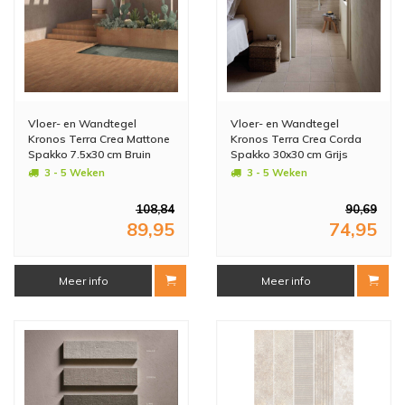
Vloer- en Wandtegel
Vloer- en Wandtegel
Kronos Terra Crea Mattone
Kronos Terra Crea Corda
Spakko 7.5x30 cm Bruin
Spakko 30x30 cm Grijs
(Doosinhoud: 1.08 m2)
(Doosinhoud: 1.08 m2)
3 - 5 Weken
3 - 5 Weken
(prijs per m2)
(prijs per m2)
108,84
90,69
89,95
74,95
Meer info
Meer info