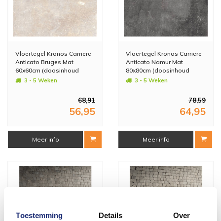
Vloertegel Kronos Carriere
Vloertegel Kronos Carriere
Anticato Bruges Mat
Anticato Namur Mat
60x60cm (doosinhoud
80x80cm (doosinhoud
1.08m2) (prijs per m2)
1.28m2) (prijs per m2)
3 - 5 Weken
3 - 5 Weken
68,91
78,59
56,95
64,95
Meer info
Meer info
Toestemming
Details
Over