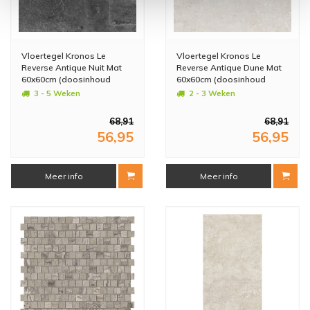
Vloertegel Kronos Le
Vloertegel Kronos Le
Reverse Antique Nuit Mat
Reverse Antique Dune Mat
60x60cm (doosinhoud
60x60cm (doosinhoud
1.08m2) (prijs per m2)
1.08m2) (prijs per m2)
3 - 5 Weken
2 - 3 Weken
68,91
68,91
56,95
56,95
Meer info
Meer info