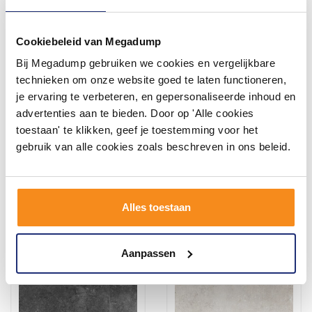
Cookiebeleid van Megadump
Bij Megadump gebruiken we cookies en vergelijkbare
Mozaïek Kronos Le Reverse
Mozaïek Kronos Le Reverse
Broke Antique Taupe Mat
Broke Antique Dune Mat
technieken om onze website goed te laten functioneren,
30x30 cm (Prijs per 0,54 M2)
30x30 cm (Prijs per 0,54 M2)
je ervaring te verbeteren, en gepersonaliseerde inhoud en
3 - 5 Weken
2 - 3 Weken
advertenties aan te bieden. Door op 'Alle cookies
toestaan' te klikken, geef je toestemming voor het
217,80
217,80
180,00
180,00
gebruik van alle cookies zoals beschreven in ons beleid.
Meer info
Meer info
Alles toestaan
Aanpassen