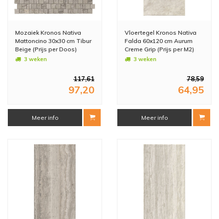
Mozaiek Kronos Nativa
Vloertegel Kronos Nativa
Mattoncino 30x30 cm Tibur
Falda 60x120 cm Aurum
Beige (Prijs per Doos)
Creme Grip (Prijs per M2)
3 weken
3 weken
117,61
78,59
97,20
64,95
Meer info
Meer info