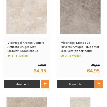
Vloertegel Kronos Carriere
Vloertegel Kronos Le
Anticato Bruges Mat
Reverse Antique Taupe Mat
80x80cm (doosinhoud
80x80cm (doosinhoud
1.28m2) (prijs per m2)
1.28m2) (prijs per m2)
3 - 5 Weken
3 - 5 Weken
78,59
78,59
64,95
64,95
Meer info
Meer info