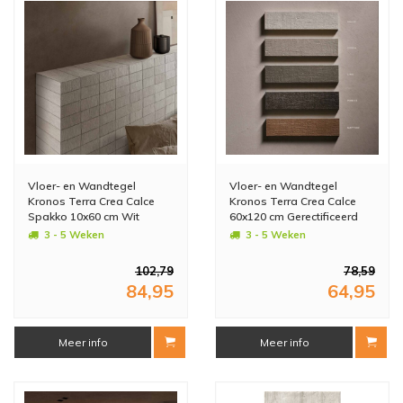
Vloer- en Wandtegel
Vloer- en Wandtegel
Kronos Terra Crea Calce
Kronos Terra Crea Calce
Spakko 10x60 cm Wit
60x120 cm Gerectificeerd
(Doosinhoud: 1.08 m2)
Wit (Doosinhoud: 1,44 m2)
3 - 5 Weken
3 - 5 Weken
(prijs per m2)
(prijs per m2)
102,79
78,59
84,95
64,95
Meer info
Meer info