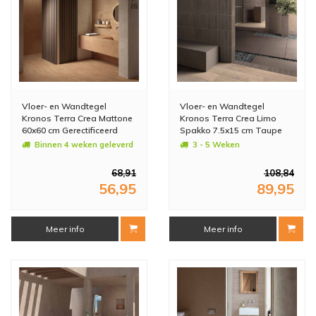
Vloer- en Wandtegel
Vloer- en Wandtegel
Kronos Terra Crea Mattone
Kronos Terra Crea Limo
60x60 cm Gerectificeerd
Spakko 7.5x15 cm Taupe
Bruin (Doosinhoud: 1,08
(Doosinhoud: 1.08 m2)
Binnen 4 weken geleverd
3 - 5 Weken
m2) (prijs per m2)
(prijs per m2)
68,91
108,84
56,95
89,95
Meer info
Meer info