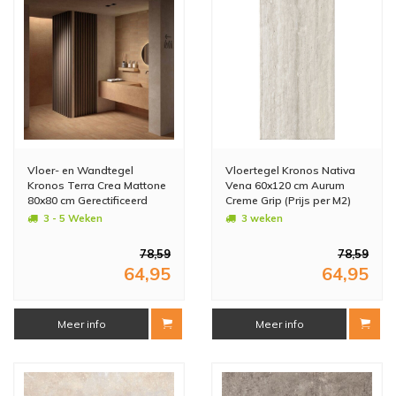
Vloer- en Wandtegel
Vloertegel Kronos Nativa
Kronos Terra Crea Mattone
Vena 60x120 cm Aurum
80x80 cm Gerectificeerd
Creme Grip (Prijs per M2)
Bruin (Doosinhoud: 1,28
3 - 5 Weken
3 weken
m2) (prijs per m2)
78,59
78,59
64,95
64,95
Meer info
Meer info