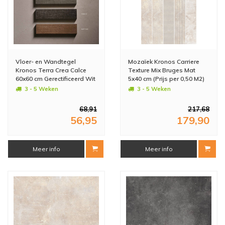
Vloer- en Wandtegel
Mozaïek Kronos Carriere
Kronos Terra Crea Calce
Texture Mix Bruges Mat
60x60 cm Gerectificeerd Wit
5x40 cm (Prijs per 0,50 M2)
(Doosinhoud: 1,08 m2)
3 - 5 Weken
3 - 5 Weken
(prijs per m2)
68,91
217,68
56,95
179,90
Meer info
Meer info