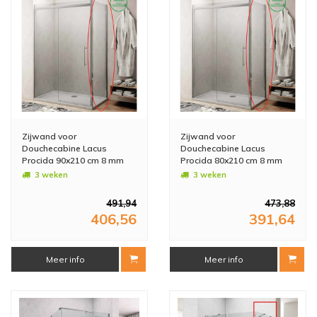
Zijwand voor
Zijwand voor
Douchecabine Lacus
Douchecabine Lacus
Procida 90x210 cm 8 mm
Procida 80x210 cm 8 mm
Nano Glas
Nano Glas
3 weken
3 weken
491,94
473,88
406,56
391,64
Meer info
Meer info