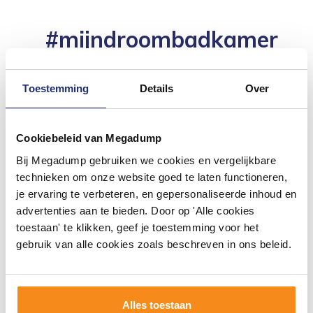
#mijndroombadkamer
Wij geloven in de kracht van delen. Deel jouw
badkamer op Instagram met #mijndroombadkamer
en tag @megadumpnl. Samen bouwen we een
Toestemming
Details
Over
inspirerende omgeving vol met unieke
badkamerstijlen. Doe je mee?
Cookiebeleid van Megadump
Bij Megadump gebruiken we cookies en vergelijkbare
technieken om onze website goed te laten functioneren,
je ervaring te verbeteren, en gepersonaliseerde inhoud en
advertenties aan te bieden. Door op 'Alle cookies
toestaan' te klikken, geef je toestemming voor het
gebruik van alle cookies zoals beschreven in ons beleid.
Alles toestaan