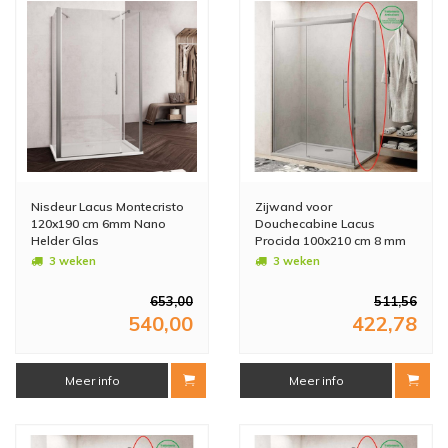
Nisdeur Lacus Montecristo
Zijwand voor
120x190 cm 6mm Nano
Douchecabine Lacus
Helder Glas
Procida 100x210 cm 8 mm
Nano Glas
3 weken
3 weken
653,00
511,56
540,00
422,78
Meer info
Meer info