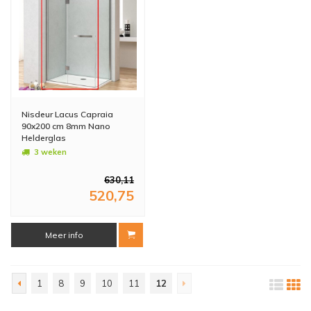
Nisdeur Lacus Capraia
90x200 cm 8mm Nano
Helderglas
3 weken
630,11
520,75
Meer info
1
8
9
10
11
12