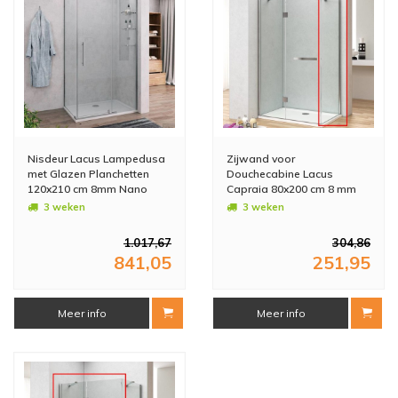
Nisdeur Lacus Lampedusa
Zijwand voor
met Glazen Planchetten
Douchecabine Lacus
120x210 cm 8mm Nano
Capraia 80x200 cm 8 mm
Helderglas
Nano Helderglas
3 weken
3 weken
1.017,67
304,86
841,05
251,95
Meer info
Meer info