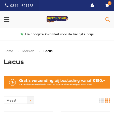
0
0344 - 621186
Gratis
bezorgd vanaf € 150
Home
Merken
Lacus
Lacus
Meest
bekeken