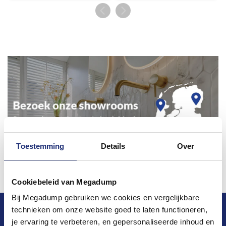
Toestemming
Details
Over
Cookiebeleid van Megadump
Bij Megadump gebruiken we cookies en vergelijkbare
technieken om onze website goed te laten functioneren,
Blijf op de hoogte van het laatste nieuws en
je ervaring te verbeteren, en gepersonaliseerde inhoud en
ontwikkelingen