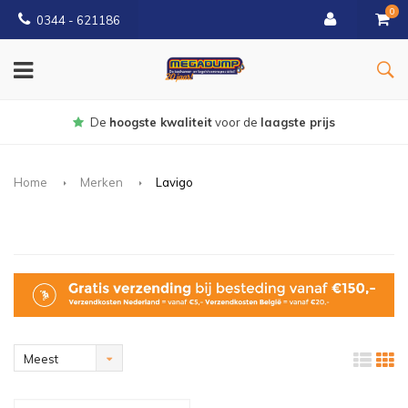
0
0344 - 621186
Gratis
bezorgd vanaf € 150
Home
Merken
Lavigo
Meest
bekeken