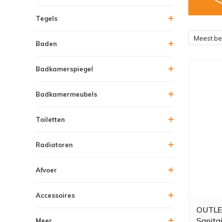
Tegels
Meest b
Baden
Badkamerspiegel
Badkamermeubels
Toiletten
Radiatoren
Afvoer
Accessoires
OUTLET
Sanita
Meer....