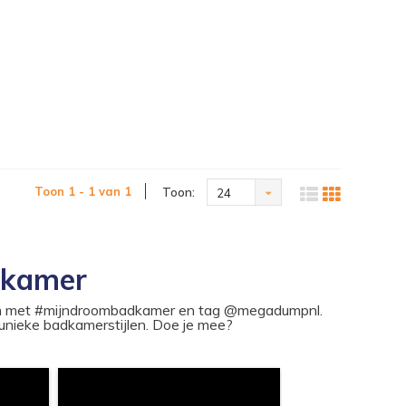
Toon 1 - 1 van 1
Toon:
24
dkamer
ram met #mijndroombadkamer en tag @megadumpnl.
nieke badkamerstijlen. Doe je mee?