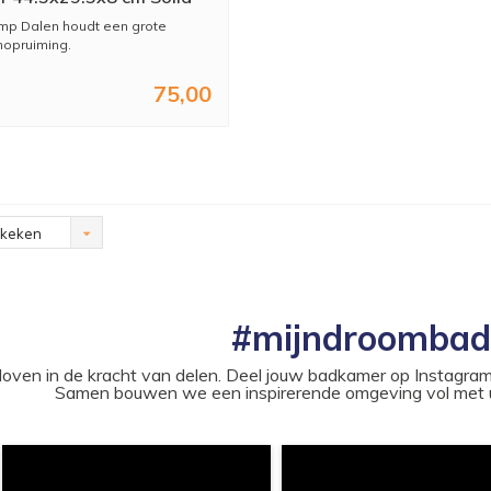
e Rechthoek Mat Wit
p Dalen houdt een grote
opruiming.
...
75,00
ekeken
#mijndroomba
loven in de kracht van delen. Deel jouw badkamer op Instag
Samen bouwen we een inspirerende omgeving vol met u