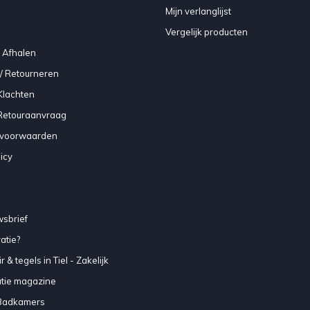
Mijn verlanglijst
Vergelijk producten
 Afhalen
/ Retourneren
Klachten
 Retouraanvraag
voorwaarden
icy
sbrief
atie?
 & tegels in Tiel - Zakelijk
atie magazine
Badkamers