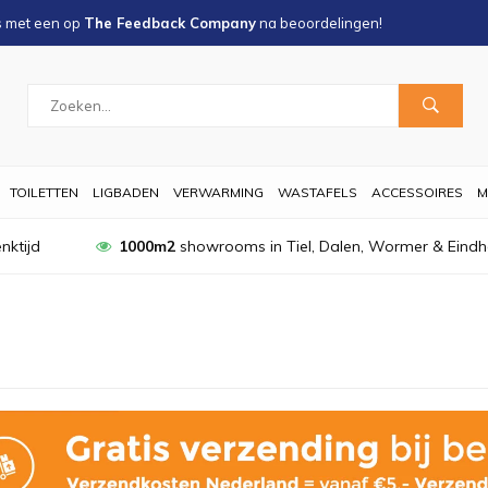
s met een
op
The Feedback Company
na
beoordelingen!
TOILETTEN
LIGBADEN
VERWARMING
WASTAFELS
ACCESSOIRES
M
nktijd
1000m2
showrooms in Tiel, Dalen, Wormer & Eind