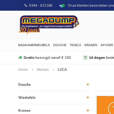
0344 - 621186
Onze klanten beoordelen on
BADKAMERMEUBELS
DOUCHE
TEGELS
KRANEN
AFVOER
Gratis
bezorgd vanaf € 150
14 dagen
bede
Home
Merken
LUCA
Douche
Wastafels
Kranen