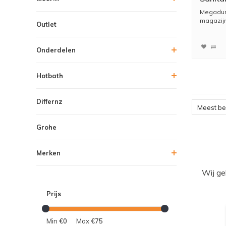
Surfac
Megadum
magazijn
Outlet
Hierdoor 
Onderdelen
Hotbath
Differnz
Meest b
Grohe
Merken
Wij ge
Prijs
Min
€0
Max
€75