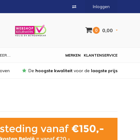
Inloggen
0,00
0
EER....
MERKEN
KLANTENSERVICE
hoven
De
hoogste kwaliteit
voor de
laagste prijs