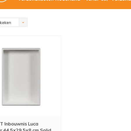
ekeken
 Inbouwnis Luca
ir 44.5x29.5x8 cm Solid