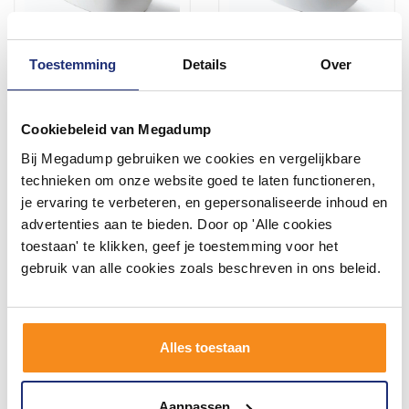
Toestemming
Details
Over
Back To Wall Bad Luca
Vrijstaand Bad Luca
Sanitair Primo Acryl
Sanitair Primo Acryl
170x78x60 cm Incl.
170x80x58 cm Incl.
Cookiebeleid van Megadump
Afvoerset Glans Wit
Afvoerset Mat Wit
6-8 weken
6-8 weken
Bij Megadump gebruiken we cookies en vergelijkbare
2.671,98
3.067,29
technieken om onze website goed te laten functioneren,
2.359,50
2.722,50
je ervaring te verbeteren, en gepersonaliseerde inhoud en
advertenties aan te bieden. Door op 'Alle cookies
toestaan' te klikken, geef je toestemming voor het
Meer info
Meer info
gebruik van alle cookies zoals beschreven in ons beleid.
Alles toestaan
Aanpassen