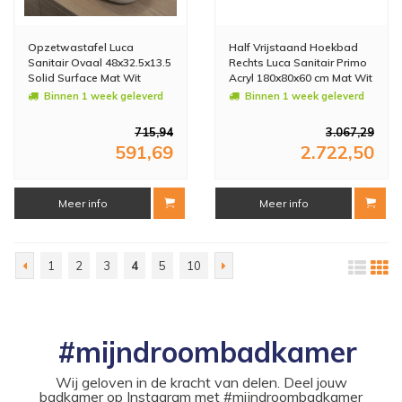
Opzetwastafel Luca
Half Vrijstaand Hoekbad
Sanitair Ovaal 48x32.5x13.5
Rechts Luca Sanitair Primo
Solid Surface Mat Wit
Acryl 180x80x60 cm Mat Wit
(inclusief afvoer en sifon)
Binnen 1 week geleverd
Binnen 1 week geleverd
715,94
3.067,29
591,69
2.722,50
Meer info
Meer info
1
2
3
4
5
10
#mijndroombadkamer
Wij geloven in de kracht van delen. Deel jouw
badkamer op Instagram met #mijndroombadkamer