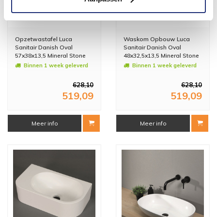
Opzetwastafel Luca
Waskom Opbouw Luca
Sanitair Danish Oval
Sanitair Danish Oval
57x38x13,5 Mineral Stone
48x32,5x13,5 Mineral Stone
Glans wit OP=OP
Glans Wit OP=OP
Binnen 1 week geleverd
Binnen 1 week geleverd
628,10
628,10
519,09
519,09
Meer info
Meer info