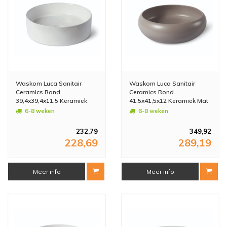
Waskom Luca Sanitair
Waskom Luca Sanitair
Ceramics Rond
Ceramics Rond
39,4x39,4x11,5 Keramiek
41,5x41,5x12 Keramiek Mat
Glans Wit
Lichtgrijs
6-8 weken
6-8 weken
232,79
349,92
228,69
289,19
Meer info
Meer info