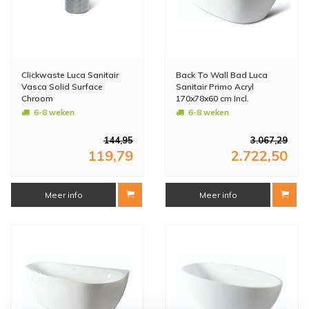
Clickwaste Luca Sanitair
Back To Wall Bad Luca
Vasca Solid Surface
Sanitair Primo Acryl
Chroom
170x78x60 cm Incl.
Afvoerset Mat Wit
6-8 weken
6-8 weken
144,95
3.067,29
119,79
2.722,50
Meer info
Meer info