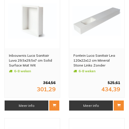
Inbouwnis Luca Sanitair
Fontein Luca Sanitair Lea
Luva 29,5x29,5x7 cm Solid
120x22x12 cm Mineral
Surface Mat Wit
Stone Links Zonder
Kraangat Glans Wit
6-8 weken
6-8 weken
364,56
525,61
301,29
434,39
Meer info
Meer info