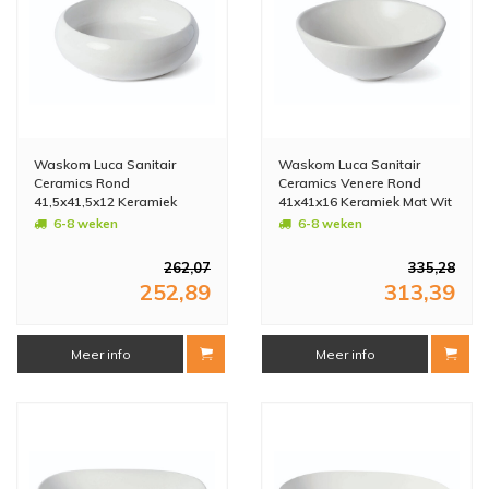
Waskom Luca Sanitair
Waskom Luca Sanitair
Ceramics Rond
Ceramics Venere Rond
41,5x41,5x12 Keramiek
41x41x16 Keramiek Mat Wit
Glans Wit
6-8 weken
6-8 weken
262,07
335,28
252,89
313,39
Meer info
Meer info