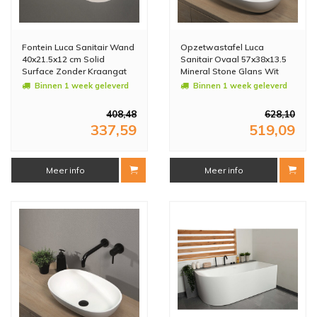
Fontein Luca Sanitair Wand
Opzetwastafel Luca
40x21.5x12 cm Solid
Sanitair Ovaal 57x38x13.5
Surface Zonder Kraangat
Mineral Stone Glans Wit
Mat Wit Links
Binnen 1 week geleverd
Binnen 1 week geleverd
408,48
628,10
337,59
519,09
Meer info
Meer info