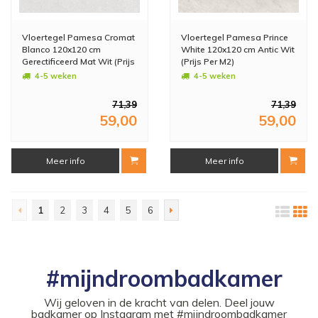
Vloertegel Pamesa Cromat
Vloertegel Pamesa Prince
Blanco 120x120 cm
White 120x120 cm Antic Wit
Gerectificeerd Mat Wit (Prijs
(Prijs Per M2)
Per M2)
4-5 weken
4-5 weken
71,39
71,39
59,00
59,00
Meer info
Meer info
1
2
3
4
5
6
#mijndroombadkamer
Wij geloven in de kracht van delen. Deel jouw
badkamer op Instagram met #mijndroombadkamer