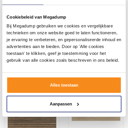
Cookiebeleid van Megadump
Bij Megadump gebruiken we cookies en vergelijkbare
Vloertegel Pamesa
Vloertegel Pamesa
Laurants Brown 120x280
Sardonyx White 120x120
technieken om onze website goed te laten functioneren,
cm Gerectificeerd Mat Bruin
cm Gepolijst Wit (Prijs Per
je ervaring te verbeteren, en gepersonaliseerde inhoud en
(Prijs Per M2)
M2)
4-5 weken
4-5 weken
advertenties aan te bieden. Door op 'Alle cookies
toestaan' te klikken, geef je toestemming voor het
482,91
71,39
399,10
59,00
gebruik van alle cookies zoals beschreven in ons beleid.
Meer info
Meer info
Alles toestaan
Aanpassen