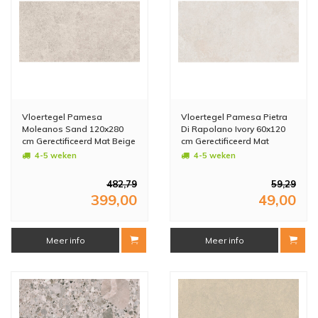
Vloertegel Pamesa
Vloertegel Pamesa Pietra
Moleanos Sand 120x280
Di Rapolano Ivory 60x120
cm Gerectificeerd Mat Beige
cm Gerectificeerd Mat
(Prijs Per M2)
Creme (Prijs Per M2)
4-5 weken
4-5 weken
482,79
59,29
399,00
49,00
Meer info
Meer info