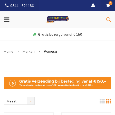
0
0344 - 621186
Gratis
bezorgd vanaf € 150
Home
Merken
Pamesa
Meest
bekeken