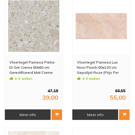
Vloertegel Pamesa Pietra
Vloertegel Pamesa Lux
Di Gre Crema 60x60 cm
Noor Peach 60x120 cm
Gerectificeerd Mat Creme
Gepolijst Roze (Prijs Per
(Prijs Per M2)
M2)
4-5 weken
4-5 weken
47,19
66,55
39,00
55,00
Meer info
Meer info