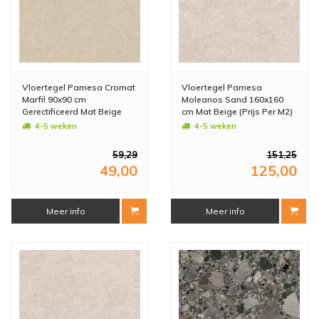
Vloertegel Pamesa Cromat
Vloertegel Pamesa
Marfil 90x90 cm
Moleanos Sand 160x160
Gerectificeerd Mat Beige
cm Mat Beige (Prijs Per M2)
(Prijs Per M2)
4-5 weken
4-5 weken
59,29
151,25
49,00
125,00
Meer info
Meer info