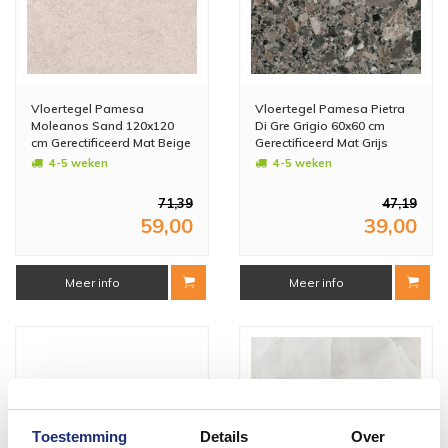
Vloertegel Pamesa
Vloertegel Pamesa Pietra
Moleanos Sand 120x120
Di Gre Grigio 60x60 cm
cm Gerectificeerd Mat Beige
Gerectificeerd Mat Grijs
(Prijs Per M2)
(Prijs Per M2)
4-5 weken
4-5 weken
71,39
47,19
59,00
39,00
Meer info
Meer info
Toestemming
Details
Over