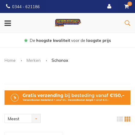
0
0344 - 621186
Gratis
bezorgd vanaf € 150
Home
Merken
Schonox
Meest
bekeken