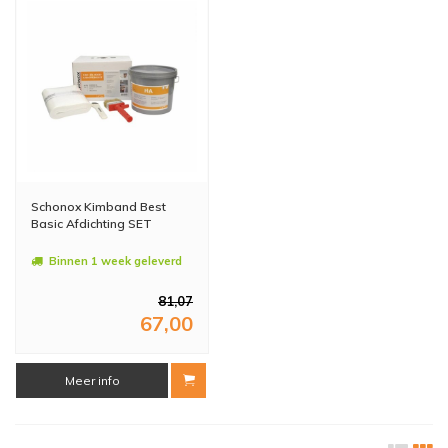
Schonox Kimband Best
Basic Afdichting SET
Binnen 1 week geleverd
81,07
67,00
Meer info