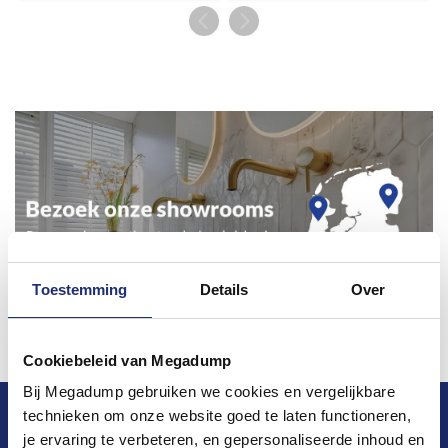
Toestemming
Details
Over
Cookiebeleid van Megadump
Bij Megadump gebruiken we cookies en vergelijkbare
technieken om onze website goed te laten functioneren,
Blijf op de hoogte van het laatste nieuws en
je ervaring te verbeteren, en gepersonaliseerde inhoud en
ontwikkelingen