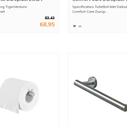
ting TigerVentura
Specificaties Toiletbril Met Dekse
art
Comfort Care Durop...
zitting:...
83,43
68,95