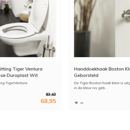
itting Tiger Ventura
Handdoekhaak Boston Kl
ose Duroplast Wit
Geborsteld
ting TigerVentura
De Tiger Boston haak klein is ui
t
in de kleur rvs geb...
zitting: d...
83,43
68,95