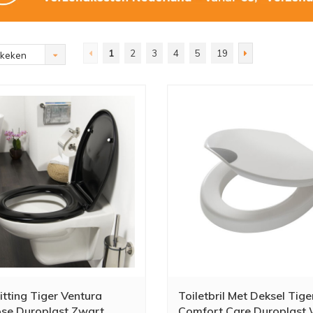
1
2
3
4
5
19
ekeken
itting Tiger Ventura
Toiletbril Met Deksel Tige
ose Duroplast Zwart
Comfort Care Duroplast 