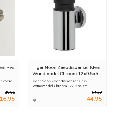
ein Rvs
Tiger Noon Zeepdispenser Klein
Wandmodel Chroom 12x9.5x5
cm
tgevoerd
Tiger Noon Zeepdispenser Klein
Wandmodel Chroom 12x9.5x5 cm ...
20,51
54,39
16,95
44,95