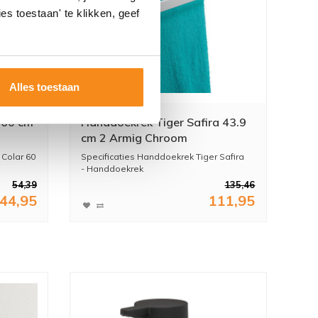
es toestaan' te klikken, geef
Alles toestaan
 60 cm
Handdoekrek Tiger Safira 43.9
cm 2 Armig Chroom
 Colar 60
Specificaties Handdoekrek Tiger Safira
- Handdoekrek
- Tiger...
54,39
135,46
44,95
111,95