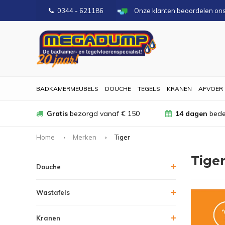
0344 - 621186
Onze klanten beoordelen on
BADKAMERMEUBELS
DOUCHE
TEGELS
KRANEN
AFVOER
Gratis
bezorgd vanaf € 150
14 dagen
bede
Home
Merken
Tiger
Tige
Douche
Wastafels
Kranen