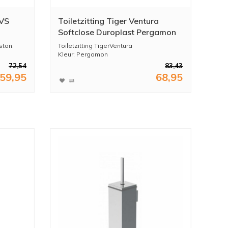
RVS
Toiletzitting Tiger Ventura
Softclose Duroplast Pergamon
ston:
Toiletzitting TigerVentura
Kleur: Pergamon
Materiaal zitt...
72,54
83,43
59,95
68,95