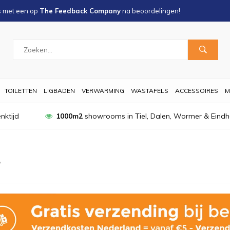
s met een
op
The Feedback Company
na
beoordelingen!
TOILETTEN
LIGBADEN
VERWARMING
WASTAFELS
ACCESSOIRES
M
nktijd
1000m2
showrooms in Tiel, Dalen, Wormer & Eind
r