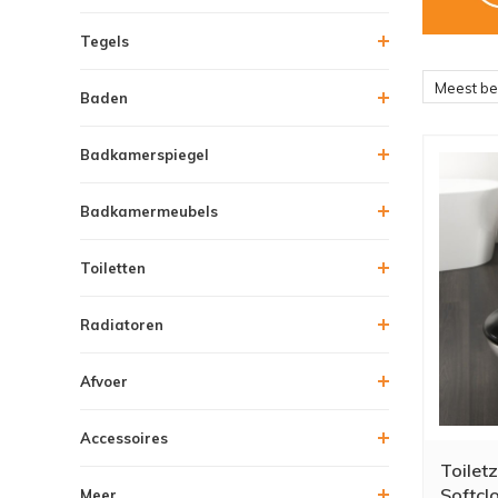
Tegels
Meest b
Baden
Badkamerspiegel
Badkamermeubels
Toiletten
Radiatoren
Afvoer
Accessoires
Toiletz
Softcl
Meer....