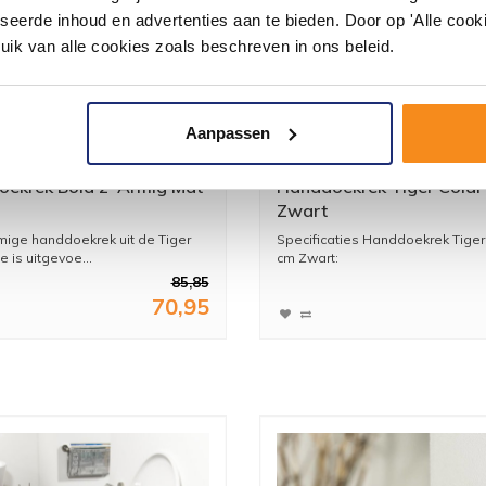
seerde inhoud en advertenties aan te bieden. Door op 'Alle cooki
uik van alle cookies zoals beschreven in ons beleid.
Aanpassen
ekrek Bold 2-Armig Mat
Handdoekrek Tiger Colar
Zwart
mige handdoekrek uit de Tiger
Specificaties Handdoekrek Tiger
e is uitgevoe...
cm Zwart:
85,85
70,95
* Ho...