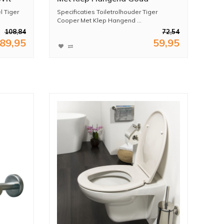
l Tiger
Specificaties Toiletrolhouder Tiger
Cooper Met Klep Hangend ...
108,84
72,54
89,95
59,95