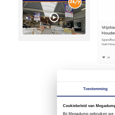
Vrijst
Houder
Gebors
Specifica
met Houde
Toestemming
Cookiebeleid van Megadum
Bij Megadump gebruiken we co