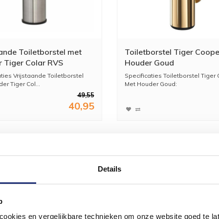
aande Toiletborstel met
Toiletborstel Tiger Coop
 Tiger Colar RVS
Houder Goud
teld
ties Vrijstaande Toiletborstel
Specificaties Toiletborstel Tiger
r Tiger Col...
Met Houder Goud:
49,55
...
40,95
Details
p
okies en vergelijkbare technieken om onze website goed te late