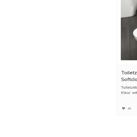
Toiletz
Softcl
Toiletzit
Kleur: wi
Materiaal 