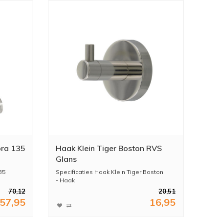
bra 135
Haak Klein Tiger Boston RVS
Glans
35
Specificaties Haak Klein Tiger Boston:
- Haak
- Tiger Boston...
70,12
20,51
57,95
16,95