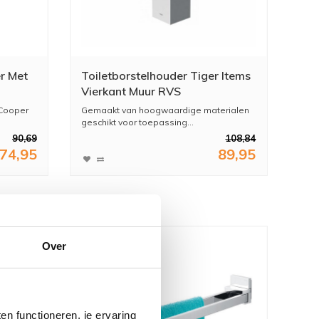
er Met
Toiletborstelhouder Tiger Items
Vierkant Muur RVS
 Cooper
Gemaakt van hoogwaardige materialen
geschikt voor toepassing...
90,69
108,84
74,95
89,95
Over
n functioneren, je ervaring