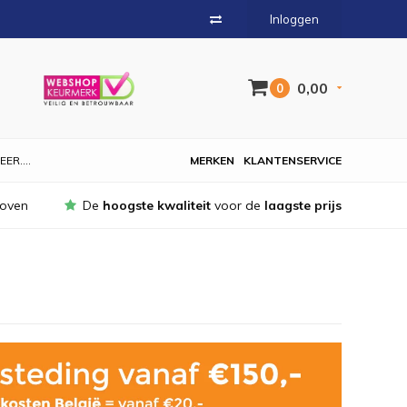
Inloggen
0,00
0
EER....
MERKEN
KLANTENSERVICE
hoven
De
hoogste kwaliteit
voor de
laagste prijs