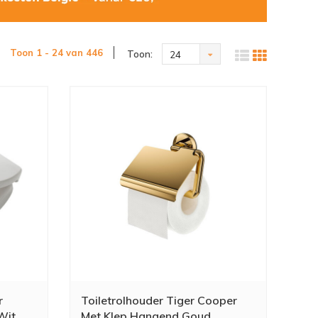
Toon 1 - 24 van 446
Toon:
24
r
Toiletrolhouder Tiger Cooper
Wit
Met Klep Hangend Goud