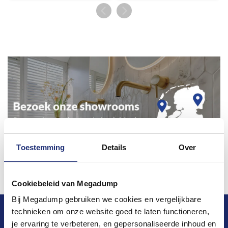
Toestemming
Details
Over
Cookiebeleid van Megadump
Bij Megadump gebruiken we cookies en vergelijkbare
technieken om onze website goed te laten functioneren,
Blijf op de hoogte van het laatste nieuws en
je ervaring te verbeteren, en gepersonaliseerde inhoud en
ontwikkelingen