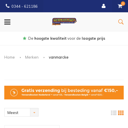
0
0344 - 621186
Gratis
bezorgd vanaf € 150
Home
Merken
vanmarcke
Meest
bekeken