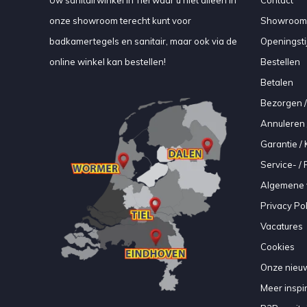
Uw sanitairwinkel in Tiel waar u niet alleen in
Contact
onze showroom terecht kunt voor
Showroom
badkamertegels en sanitair, maar ook via de
Openingsti
online winkel kan bestellen!
Bestellen
Betalen
Bezorgen /
Annuleren 
Garantie / 
Service- /
Algemene 
Privacy Pol
Vacatures
Cookies
Onze nieuw
Meer inspir