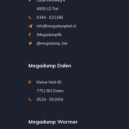
Lutterveldweg 4
4005 LD Tiel
0344 - 621186
info@megadumptiel.nl
/MegadumpNL
@megadump_tiel
Megadump Dalen
Kleine Veld 45
7751 BG Dalen
0524 - 551004
Megadump Wormer