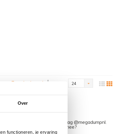
Toon 1 - 4 van 4
Toon:
24
Over
dkamer
ram met #mijndroombadkamer en tag @megadumpnl.
nieke badkamerstijlen. Doe je mee?
n functioneren, je ervaring