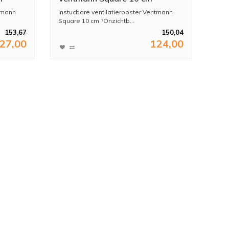
ntmann
Instucbare ventilatierooster Ventmann
Square 10 cm ?Onzichtb...
153,67
150,04
27,00
124,00