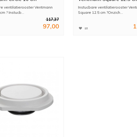
re ventilatierooster Ventmann
Instucbare ventilatierooster Ve
cm ? Instucb...
Square 12.5 cm ?Onzich...
117,37
97,00
1