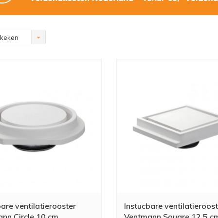
ekeken
are ventilatierooster
Instucbare ventilatieroos
nn Circle 10 cm
Ventmann Square 12.5 c