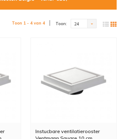
Toon 1 - 4 van 4
Toon:
24
ter
Instucbare ventilatierooster
m
Ventmann Square 10 cm