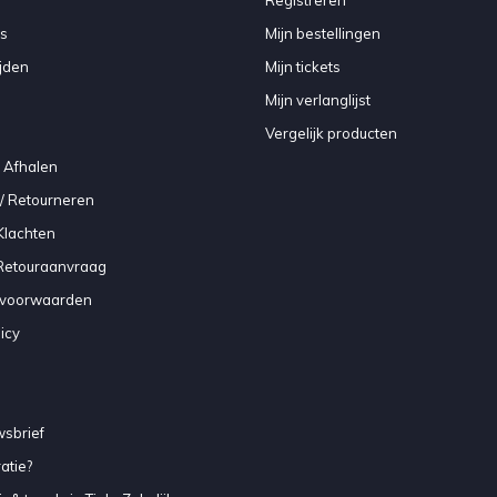
Registreren
s
Mijn bestellingen
jden
Mijn tickets
Mijn verlanglijst
Vergelijk producten
 Afhalen
/ Retourneren
Klachten
 Retouraanvraag
voorwaarden
icy
sbrief
atie?