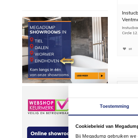
Instucb
Ventma
Instucba
Circle 12.
Meest b
Toestemming
Wij ge
Cookiebeleid van Megadum
Bij Megadump gebruiken we co