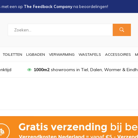
s met een
op
The Feedback Company
na
beoordelingen!
TOILETTEN
LIGBADEN
VERWARMING
WASTAFELS
ACCESSOIRES
M
nktijd
1000m2
showrooms in Tiel, Dalen, Wormer & Eind