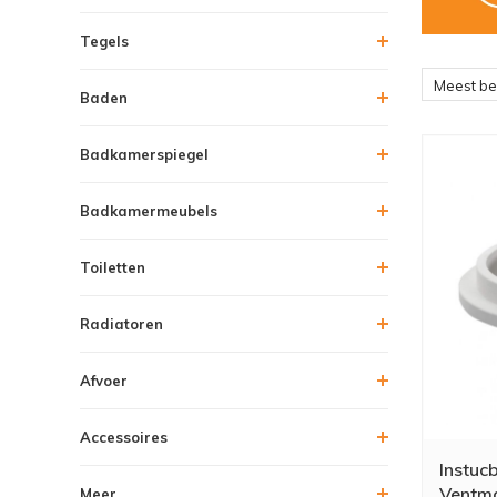
Tegels
Meest b
Baden
Badkamerspiegel
Badkamermeubels
Toiletten
Radiatoren
Afvoer
Accessoires
Instucb
Ventma
Meer....