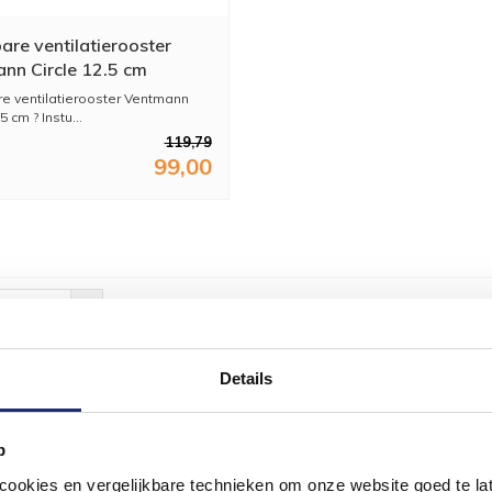
are ventilatierooster
nn Circle 12.5 cm
re ventilatierooster Ventmann
5 cm ? Instu...
119,79
99,00
ekeken
Details
#mijndroomba
loven in de kracht van delen. Deel jouw badkamer op Instag
p
Samen bouwen we een inspirerende omgeving vol met u
okies en vergelijkbare technieken om onze website goed te late