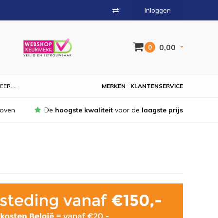
Inloggen
0,00
0
EER....
MERKEN
KLANTENSERVICE
hoven
De
hoogste kwaliteit
voor de
laagste prijs