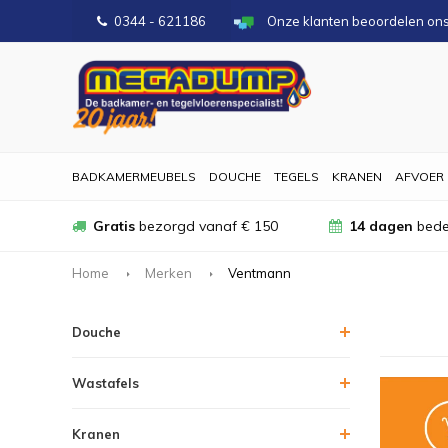
0344 - 621186
Onze klanten beoordelen on
BADKAMERMEUBELS
DOUCHE
TEGELS
KRANEN
AFVOER
Gratis
bezorgd vanaf € 150
14 dagen
bede
Home
Merken
Ventmann
Douche
Wastafels
Kranen