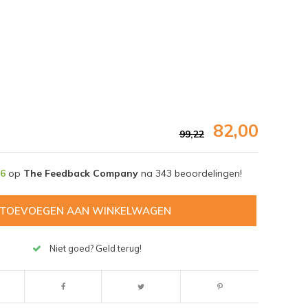
82,00
99,22
,6
op
The Feedback Company
na
343
beoordelingen!
TOEVOEGEN AAN WINKELWAGEN
Afbeelding vergroten
Niet goed? Geld terug!