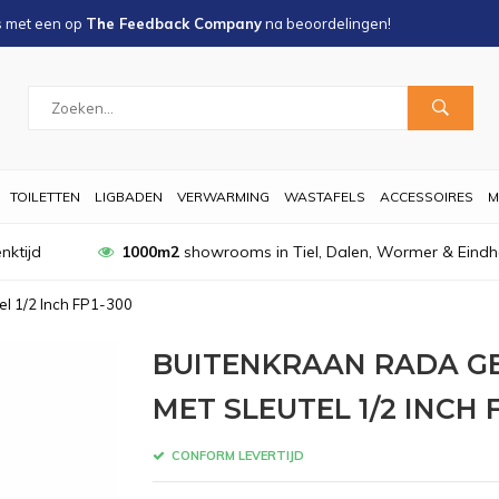
s met een
op
The Feedback Company
na
beoordelingen!
TOILETTEN
LIGBADEN
VERWARMING
WASTAFELS
ACCESSOIRES
M
nktijd
1000m2
showrooms in Tiel, Dalen, Wormer & Eind
el 1/2 Inch FP1-300
BUITENKRAAN RADA G
MET SLEUTEL 1/2 INCH 
CONFORM LEVERTIJD