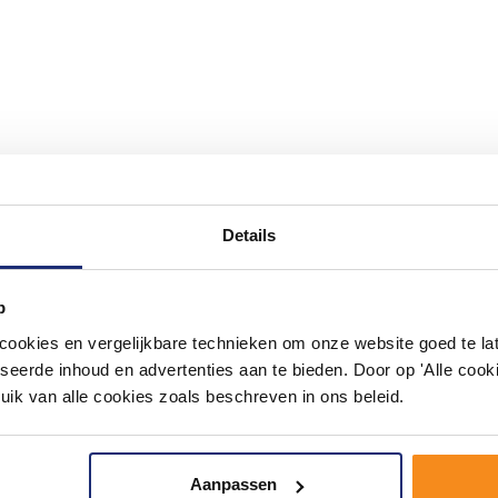
#mijndroombadkamer
Details
ouw badkamer op Instagram met #mijndroombadkamer en tag @m
omgeving vol met unieke badkamerstijlen. Doe je mee?
p
okies en vergelijkbare technieken om onze website goed te late
seerde inhoud en advertenties aan te bieden. Door op 'Alle cooki
uik van alle cookies zoals beschreven in ons beleid.
Aanpassen