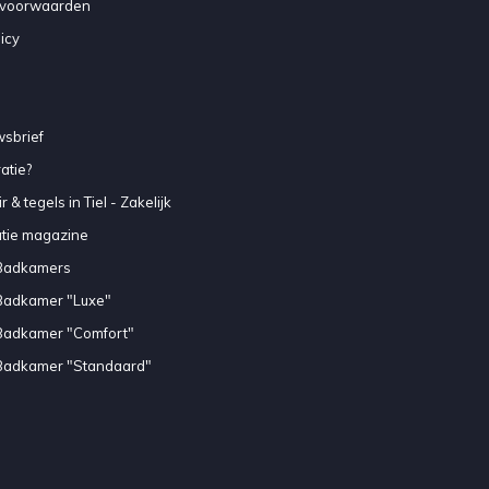
voorwaarden
icy
sbrief
atie?
 & tegels in Tiel - Zakelijk
atie magazine
Badkamers
Badkamer "Luxe"
Badkamer "Comfort"
Badkamer "Standaard"