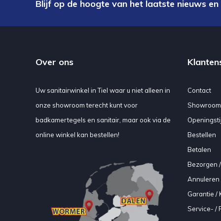
Blijf op de hoogte van het laatste nieuws en
Over ons
Klanten
Uw sanitairwinkel in Tiel waar u niet alleen in
Contact
onze showroom terecht kunt voor
Showroom
badkamertegels en sanitair, maar ook via de
Openingsti
online winkel kan bestellen!
Bestellen
Betalen
Bezorgen /
Annuleren 
Garantie / 
Service- /