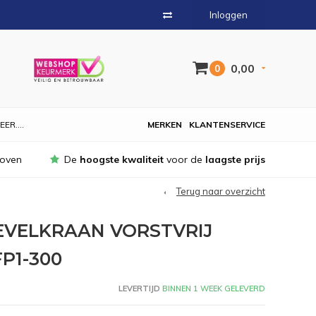
Inloggen
0,00
0
EER....
MERKEN
KLANTENSERVICE
hoven
De
hoogste kwaliteit
voor de
laagste prijs
Terug naar overzicht
EVELKRAAN VORSTVRIJ
FP1-300
LEVERTIJD
BINNEN 1 WEEK GELEVERD