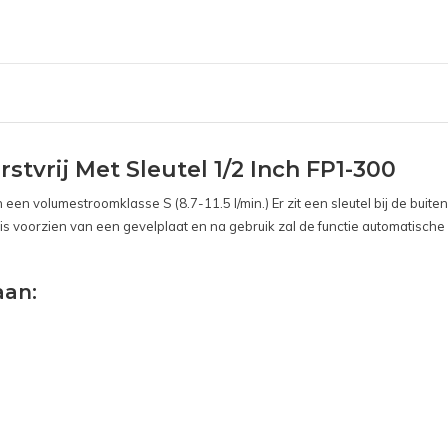
tvrij Met Sleutel 1/2 Inch FP1-300
n volumestroomklasse S (8.7-11.5 l/min.) Er zit een sleutel bij de buite
 is voorzien van een gevelplaat en na gebruik zal de functie automatisch
aan: