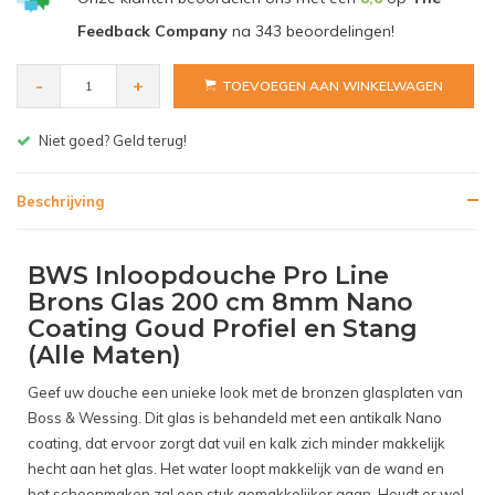
Feedback Company
na
343
beoordelingen!
-
+
TOEVOEGEN AAN WINKELWAGEN
Gratis bezorgen v.a. € 150,- (NL)
Beschrijving
BWS Inloopdouche Pro Line
Brons Glas 200 cm 8mm Nano
Coating Goud Profiel en Stang
(Alle Maten)
Geef uw douche een unieke look met de bronzen glasplaten van
Boss & Wessing. Dit glas is behandeld met een antikalk Nano
coating, dat ervoor zorgt dat vuil en kalk zich minder makkelijk
hecht aan het glas. Het water loopt makkelijk van de wand en
het schoonmaken zal een stuk gemakkelijker gaan. Houdt er wel