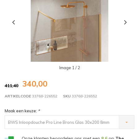
Image
1
/ 2
340,00
411,40
ARTIKELCODE
33768-226552
SKU
33768-226552
Maak een keuze:
*
BWS Inloopdouche Pro Line Brons Glas 30x200 8mm
Nano Coating Goud Profiel en Stang - €340,00
Onze klanten beoordelen ons met een
8,6
op
The