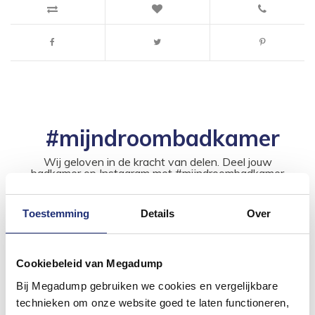
#mijndroombadkamer
Wij geloven in de kracht van delen. Deel jouw
badkamer op Instagram met #mijndroombadkamer
en tag @megadumpnl. Samen bouwen we een
inspirerende omgeving vol met unieke
badkamerstijlen. Doe je mee?
Toestemming
Details
Over
Cookiebeleid van Megadump
Bij Megadump gebruiken we cookies en vergelijkbare
technieken om onze website goed te laten functioneren,