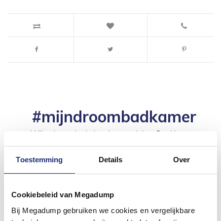
#mijndroombadkamer
Wij geloven in de kracht van delen. Deel jouw
badkamer op Instagram met #mijndroombadkamer
en tag @megadumpnl. Samen bouwen we een
inspirerende omgeving vol met unieke
Toestemming
Details
Over
badkamerstijlen. Doe je mee?
Cookiebeleid van Megadump
Bij Megadump gebruiken we cookies en vergelijkbare