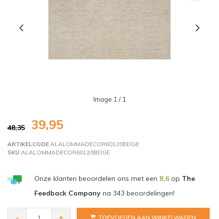
Image
1
/ 1
39,95
48,35
ARTIKELCODE
ALALOMMADECOR60120BEIGE
SKU
ALALOMMADECOR60120BEIGE
Onze klanten beoordelen ons met een
8,6
op
The
Feedback Company
na
343
beoordelingen!
-
+
TOEVOEGEN AAN WINKELWAGEN