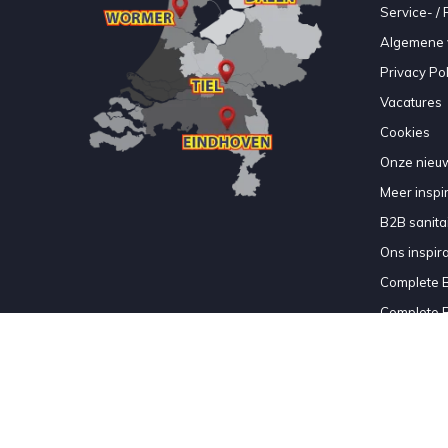
Service- /
Algemene 
Privacy Pol
Vacatures
Cookies
Onze nieuw
Meer inspir
B2B sanitair
Ons inspir
Complete 
Complete 
Complete 
Complete 