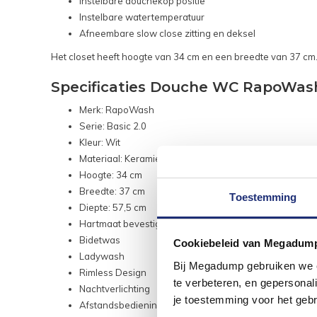
Instelbare douchekop positie
Instelbare watertemperatuur
Afneembare slow close zitting en deksel
Het closet heeft hoogte van 34 cm en een breedte van 37 cm. 
Specificaties Douche WC RapoWash 
Merk: RapoWash
Serie: Basic 2.0
Kleur: Wit
Materiaal: Keramiek
Hoogte: 34 cm
Breedte: 37 cm
Toestemming
Diepte: 57,5 cm
Hartmaat bevestiging: 18 cm
Bidetwas
Cookiebeleid van Megadum
Ladywash
Bij Megadump gebruiken we co
Rimless Design
te verbeteren, en gepersonali
Nachtverlichting
je toestemming voor het gebr
Afstandsbediening