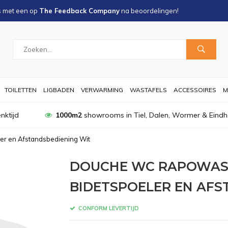
s met een
op
The Feedback Company
na
beoordelingen!
TOILETTEN
LIGBADEN
VERWARMING
WASTAFELS
ACCESSOIRES
M
nktijd
1000m2
showrooms in Tiel, Dalen, Wormer & Eind
r en Afstandsbediening Wit
DOUCHE WC RAPOWASH
BIDETSPOELER EN AFS
CONFORM LEVERTIJD