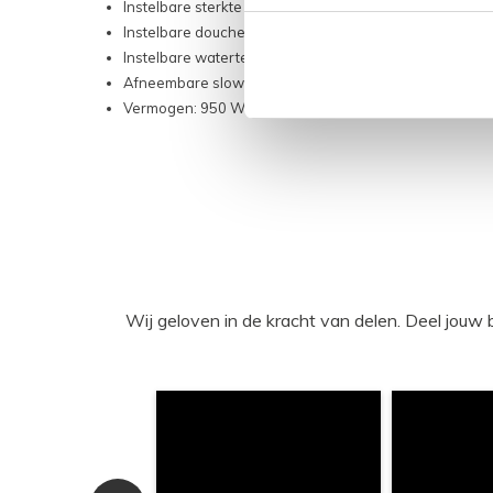
Instelbare sterkte waterstraal
Instelbare douchekop positie
Instelbare watertemperatuur
Afneembare slow close zitting en deksel
Vermogen: 950 W
Wij geloven in de kracht van delen. Deel j