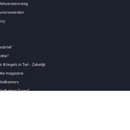
 Retouraanvraag
voorwaarden
icy
sbrief
atie?
 & tegels in Tiel - Zakelijk
atie magazine
Badkamers
Badkamer "Luxe"
Badkamer "Comfort"
Badkamer "Standaard"