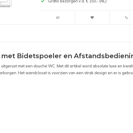
Gratis bezorgen v.a. € 150,- (NL)
met Bidetspoeler en Afstandsbedieni
uitgerust met een douche WC. Met dit artikel word absolute luxe en kwali
aarborgen. Het wandcloset is voorzien van een strak design en er is ge