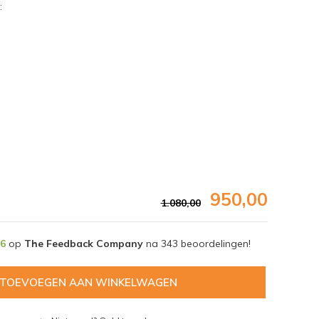
:
950,00
1.080,00
,6
op
The Feedback Company
na
343
beoordelingen!
Afbeelding vergroten
TOEVOEGEN AAN WINKELWAGEN