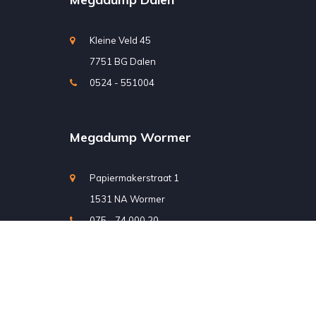
Kleine Veld 45
7751 BG Dalen
0524 - 551004
Megadump Wormer
Papiermakerstraat 1
1531 NA Wormer
075 - 74 000 20
Megadump Eindhoven
Boschdijk 944