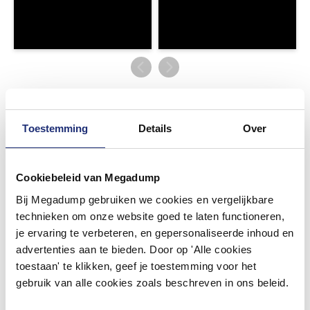
Douchebak Vijfhoek
Douchebakken zijn een belangrijk onderdeel van uw douche. Het is
Toestemming
Details
Over
dus verstandig om hier goed over na te denken. Belangrijke
factoren zijn dat de bak groot genoeg is, maar ook dat de hoogte
naar wens is voor u. Uiteraard is het ook leuk als deze dan ook nog
Cookiebeleid van Megadump
eens bij uw interieur past!
Lees meer
Bij Megadump gebruiken we cookies en vergelijkbare
technieken om onze website goed te laten functioneren,
U kunt de verschillende douchebakken online bekijken/bestellen,
je ervaring te verbeteren, en gepersonaliseerde inhoud en
maar ook willen wij u graag uitnodigen om bij ons in de showroom
advertenties aan te bieden. Door op 'Alle cookies
een kijkje te komen nemen. Als u eventueel vragen heeft kunt u ook
toestaan' te klikken, geef je toestemming voor het
daarmee bij ons terecht, en zullen wij u helpen met het uitzoeken
gebruik van alle cookies zoals beschreven in ons beleid.
van een douchebak waar u nog jarenlang plezier van heeft!