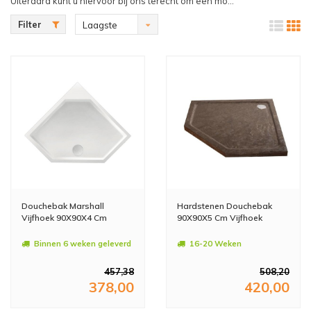
Uiteraard kunt u hiervoor bij ons terecht om een mo...
Filter
Laagste
prijs
Douchebak Marshall
Hardstenen Douchebak
Vijfhoek 90X90X4 Cm
90X90X5 Cm Vijfhoek
Binnen 6 weken geleverd
16-20 Weken
457,38
508,20
378,00
420,00