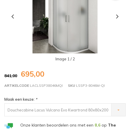
Image
1
/ 2
695,00
841,00
ARTIKELCODE
LACLSSP38046MQI
SKU
LSSP3-8046M-QI
Maak een keuze:
*
Douchecabine Lacus Vulcano Evo Kwartrond 80x80x200
cm Mat Glas Aluminium Chroom Profiel - €695,00
Onze klanten beoordelen ons met een
8,6
op
The