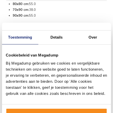
80x80 cm:
55.0
70x90 cm:
38.0
90x90 cm:
55.0
Toestemming
Details
Over
Cookiebeleid van Megadump
Bij Megadump gebruiken we cookies en vergelijkbare
technieken om onze website goed te laten functioneren,
je ervaring te verbeteren, en gepersonaliseerde inhoud en
#mijndroombadkamer
advertenties aan te bieden. Door op 'Alle cookies
toestaan' te klikken, geef je toestemming voor het
Wij geloven in de kracht van delen. Deel jouw
gebruik van alle cookies zoals beschreven in ons beleid.
badkamer op Instagram met #mijndroombadkamer
en tag @megadumpnl. Samen bouwen we een
inspirerende omgeving vol met unieke
badkamerstijlen. Doe je mee?