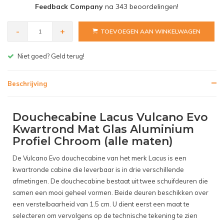
Feedback Company
na
343
beoordelingen!
-
+
TOEVOEGEN AAN WINKELWAGEN
Gratis bezorgen v.a. € 150,- (NL)
Beschrijving
Douchecabine Lacus Vulcano Evo
Kwartrond Mat Glas Aluminium
Profiel Chroom (alle maten)
De Vulcano Evo douchecabine van het merk Lacus is een
kwartronde cabine die leverbaar is in drie verschillende
afmetingen. De douchecabine bestaat uit twee schuifdeuren die
samen een mooi geheel vormen. Beide deuren beschikken over
een verstelbaarheid van 1.5 cm. U dient eerst een maat te
selecteren om vervolgens op de technische tekening te zien