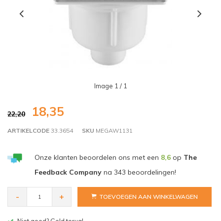
Image
1
/ 1
18,35
22,20
ARTIKELCODE
33.3654
SKU
MEGAW1131
Onze klanten beoordelen ons met een
8,6
op
The
Feedback Company
na
343
beoordelingen!
-
+
TOEVOEGEN AAN WINKELWAGEN
Gratis bezorgen v.a. € 150,- (NL)