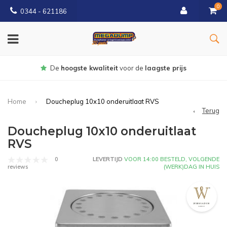
0
0344 - 621186
Gratis
bezorgd vanaf € 150
Home
Doucheplug 10x10 onderuitlaat RVS
Terug
Doucheplug 10x10 onderuitlaat
RVS
0
LEVERTIJD
VOOR 14:00 BESTELD, VOLGENDE
(WERK)DAG IN HUIS
reviews