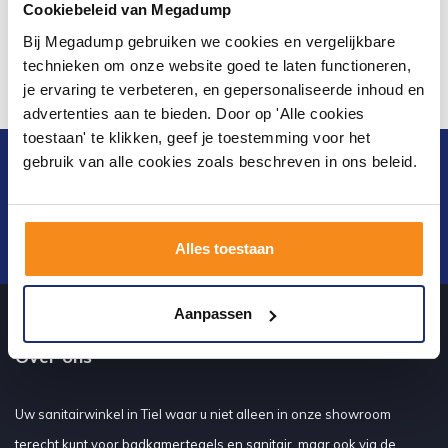
Cookiebeleid van Megadump
Bij Megadump gebruiken we cookies en vergelijkbare
technieken om onze website goed te laten functioneren,
je ervaring te verbeteren, en gepersonaliseerde inhoud en
advertenties aan te bieden. Door op 'Alle cookies
toestaan' te klikken, geef je toestemming voor het
gebruik van alle cookies zoals beschreven in ons beleid.
Blijf op de hoogte van het laatste nieuws en
ontwikkelingen
Verstuur
Alles toestaan
Aanpassen
Over ons
Uw sanitairwinkel in Tiel waar u niet alleen in onze showroom
terecht kunt voor badkamertegels en sanitair, maar ook via de