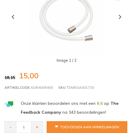
Image
1
/ 2
15,00
18,15
ARTIKELCODE
ADB4005400
SKU
TDMEGA001730
Onze klanten beoordelen ons met een
8,6
op
The
Feedback Company
na
343
beoordelingen!
-
+
TOEVOEGEN AAN WINKELWAGEN