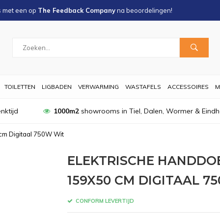
s met een
op
The Feedback Company
na
beoordelingen!
TOILETTEN
LIGBADEN
VERWARMING
WASTAFELS
ACCESSOIRES
M
nktijd
1000m2
showrooms in Tiel, Dalen, Wormer & Eind
cm Digitaal 750W Wit
ELEKTRISCHE HANDDO
159X50 CM DIGITAAL 7
CONFORM LEVERTIJD