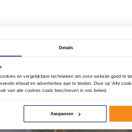
#mijndroombadkamer
ouw badkamer op Instagram met #mijndroombadkamer en tag @m
Details
omgeving vol met unieke badkamerstijlen. Doe je mee?
p
okies en vergelijkbare technieken om onze website goed te late
seerde inhoud en advertenties aan te bieden. Door op 'Alle cooki
uik van alle cookies zoals beschreven in ons beleid.
Aanpassen