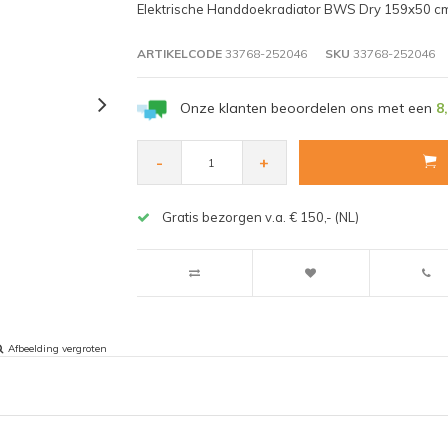
Elektrische Handdoekradiator BWS Dry 159x50 cm
ARTIKELCODE
33768-252046
SKU
33768-252046
Onze klanten beoordelen ons met een
8
-
+
Gratis bezorgen v.a. € 150,- (NL)
Afbeelding vergroten