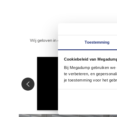
Wij geloven in de kracht van delen. Deel j
Toestemming
Cookiebeleid van Megadum
Bij Megadump gebruiken we co
te verbeteren, en gepersonali
je toestemming voor het gebr