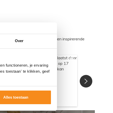
egadumpnl. Samen bouwen we een inspirerende
Over
n functioneren, je ervaring
es toestaan' te klikken, geef
Alles toestaan