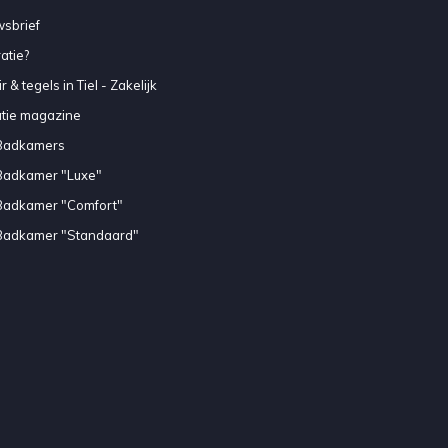
sbrief
atie?
 & tegels in Tiel - Zakelijk
atie magazine
Badkamers
Badkamer "Luxe"
Badkamer "Comfort"
Badkamer "Standaard"