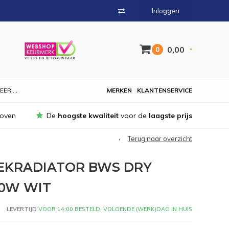
Inloggen
0,00
0
EER....
MERKEN
KLANTENSERVICE
hoven
De
hoogste kwaliteit
voor de
laagste prijs
Terug naar overzicht
EKRADIATOR BWS DRY
50W WIT
LEVERTIJD
VOOR 14:00 BESTELD, VOLGENDE (WERK)DAG IN HUIS