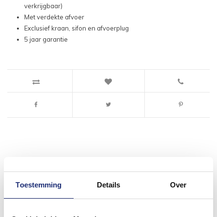
verkrijgbaar)
Met verdekte afvoer
Exclusief kraan, sifon en afvoerplug
5 jaar garantie
#mijndroombadkamer
Toestemming
Details
Over
Wij geloven in de kracht van delen. Deel jouw
badkamer op Instagram met #mijndroombadkamer
en tag @megadumpnl. Samen bouwen we een
inspirerende omgeving vol met unieke