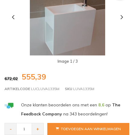
Image
1
/ 3
555,39
672,02
ARTIKELCODE
LUCLUVA1335M
SKU
LUVA1335M
Onze klanten beoordelen ons met een
8,6
op
The
Feedback Company
na
343
beoordelingen!
-
+
TOEVOEGEN AAN WINKELWAGEN