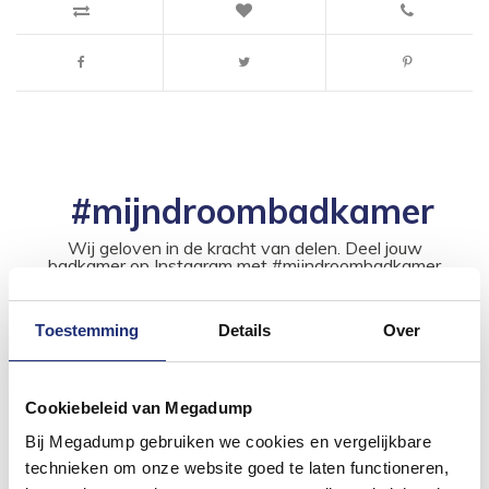
#mijndroombadkamer
Wij geloven in de kracht van delen. Deel jouw
badkamer op Instagram met #mijndroombadkamer
en tag @megadumpnl. Samen bouwen we een
inspirerende omgeving vol met unieke
badkamerstijlen. Doe je mee?
Toestemming
Details
Over
Cookiebeleid van Megadump
Bij Megadump gebruiken we cookies en vergelijkbare
technieken om onze website goed te laten functioneren,