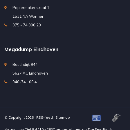
Papiermakerstraat 1
1531 NA Wormer
075 - 74 000 20
Megadump Eindhoven
Boschdijk 944
5627 AC Eindhoven
040-741 00 41
© Copyright 2026 |
RSS-feed
|
Sitemap
Megadump Tiel
8.4
/
10
-
2837
beoordelingen op
The Feedback