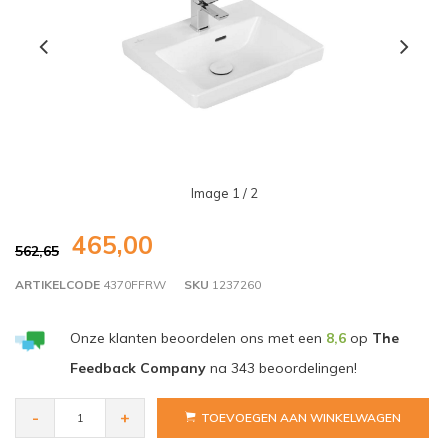
Image
1
/ 2
465,00
562,65
ARTIKELCODE
4370FFRW
SKU
1237260
Onze klanten beoordelen ons met een
8,6
op
The
Feedback Company
na
343
beoordelingen!
-
+
TOEVOEGEN AAN WINKELWAGEN