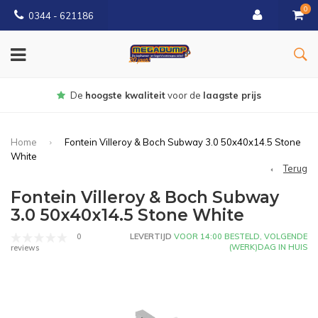
0
0344 - 621186
Gratis
bezorgd vanaf € 150
Home
Fontein Villeroy & Boch Subway 3.0 50x40x14.5 Stone
White
Terug
Fontein Villeroy & Boch Subway
3.0 50x40x14.5 Stone White
0
LEVERTIJD
VOOR 14:00 BESTELD, VOLGENDE
(WERK)DAG IN HUIS
reviews