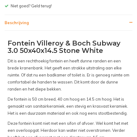
Gratis bezorgen v.a. € 150,- (NL)
Beschrijving
Fontein Villeroy & Boch Subway
3.0 50x40x14.5 Stone White
Dit is een rechthoekig fontein en heeft dunne randen en een
brede kranenbank. Het geeft een strakke uitstraling aan elke
ruimte. Of dat nu een badkamer of toilet is. Er is genoeg ruimte om
comfortabel de handen te wassen. Dit komt door de dunne
randen en het diepe bekken.
De fontein is 50 cm breed, 40 cm hoog en 14.5 cm hoog. Het is
gemaakt van sanitairkeramiek, een stevig en krasvast keramiek.
Het is een duurzaam materiaal en ook nog eens stootbestendig.
Deze fontein komt niet met een sifon of afvoer. Wel komt het met
een overloopgat. Hierdoor kan water niet overstromen. Verder