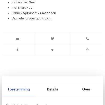
Incl. afvoer: Nee
Incl. sifon: Nee
Fabrieksgarantie: 24 maanden
Diameter afvoer gat: 4.5 cm
#mijndroombadkamer
Toestemming
Details
Over
Wij geloven in de kracht van delen. Deel jouw
badkamer op Instagram met #mijndroombadkamer
en tag @megadumpnl. Samen bouwen we een
inspirerende omgeving vol met unieke
badkamerstijlen. Doe je mee?