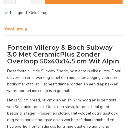
Gratis bezorgen v.a. € 150,- (NL)
Beschrijving
Fontein Villeroy & Boch Subway
3.0 Met CeramicPlus Zonder
Overloop 50x40x14.5 cm Wit Alpin
Deze fontein uit de Subway 3 serie, past echt in elke ruimte. Door
de vormen en afwerking is het een mooie toevoeging voor een
badkamer of toilet. Het heeft dunne randen en een diep bekken
waardoor het makkelijk is in gebruik.
Het is 50 cm breed, 40 cm diep en 14.5 cm hoog en is gemaakt
van Sanitairkeramiek. Dat is een stevig keramiek dat goed
bestand is tegen krassen en stoten. Het voldoet daarnaast ook
nog eens aan de hoogste eisen wat betreft duurzaamheid en
hygiëne. Een fontein die dus lang mee gaat en waar u lang