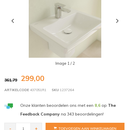
Image
1
/ 2
299,00
361,79
ARTIKELCODE
437051R1
SKU
1237264
Onze klanten beoordelen ons met een
8,6
op
The
Feedback Company
na
343
beoordelingen!
-
+
TOEVOEGEN AAN WINKELWAGEN