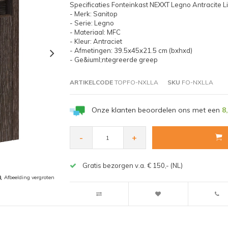
Specificaties Fonteinkast NEXXT Legno Antracite L
- Merk: Sanitop
- Serie: Legno
- Materiaal: MFC
- Kleur: Antraciet
- Afmetingen: 39.5x45x21.5 cm (bxhxd)
- Ge&iuml;ntegreerde greep
ARTIKELCODE
TOPFO-NXLLA
SKU
FO-NXLLA
Onze klanten beoordelen ons met een
8
-
+
Gratis bezorgen v.a. € 150,- (NL)
Afbeelding vergroten