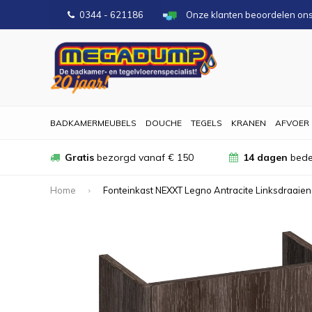
0344 - 621186
Onze klanten beoordelen on
BADKAMERMEUBELS
DOUCHE
TEGELS
KRANEN
AFVOER
Gratis
bezorgd vanaf € 150
14 dagen
bede
Home
Fonteinkast NEXXT Legno Antracite Linksdraaie