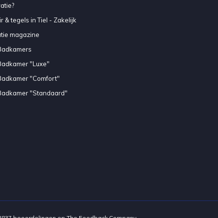
atie?
 & tegels in Tiel - Zakelijk
atie magazine
Badkamers
Badkamer "Luxe"
Badkamer "Comfort"
Badkamer "Standaard"
2837
beoordelingen op
The Feedback Company