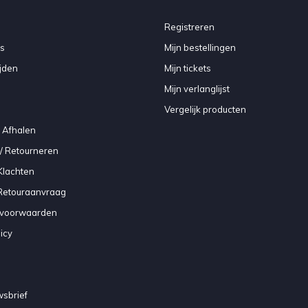
Registreren
s
Mijn bestellingen
jden
Mijn tickets
Mijn verlanglijst
Vergelijk producten
 Afhalen
/ Retourneren
Klachten
 Retouraanvraag
voorwaarden
icy
sbrief