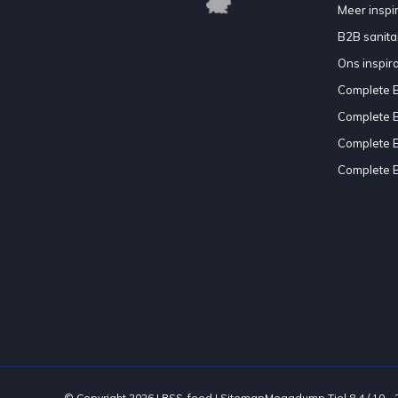
Meer inspir
B2B sanitair
Ons inspir
Complete 
Complete 
Complete 
Complete 
© Copyright 2026 |
RSS-feed
|
Sitemap
Megadump Tiel
8.4
/
10
-