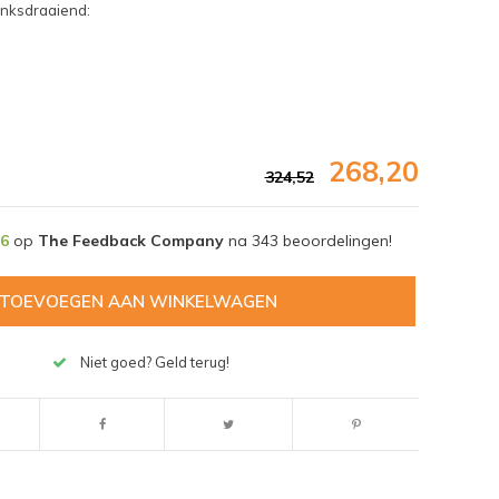
inksdraaiend:
268,20
324,52
,6
op
The Feedback Company
na
343
beoordelingen!
TOEVOEGEN AAN WINKELWAGEN
Niet goed? Geld terug!