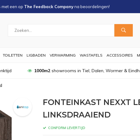
s met een
op
The Feedback Company
na
beoordelingen!
TOILETTEN
LIGBADEN
VERWARMING
WASTAFELS
ACCESSOIRES
M
nktijd
1000m2
showrooms in Tiel, Dalen, Wormer & Eind
nd
FONTEINKAST NEXXT L
LINKSDRAAIEND
CONFORM LEVERTIJD