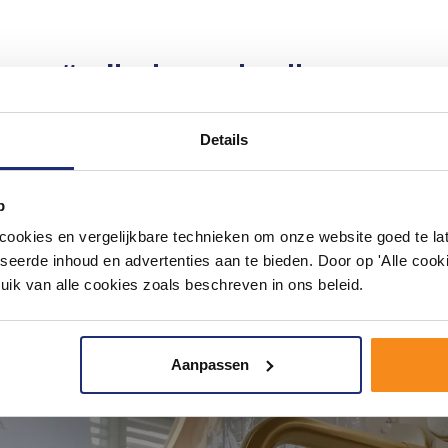
#mijndroombadkamer
ouw badkamer op Instagram met #mijndroombadkamer en tag @m
omgeving vol met unieke badkamerstijlen. Doe je mee?
Details
p
okies en vergelijkbare technieken om onze website goed te late
seerde inhoud en advertenties aan te bieden. Door op 'Alle cooki
uik van alle cookies zoals beschreven in ons beleid.
Aanpassen