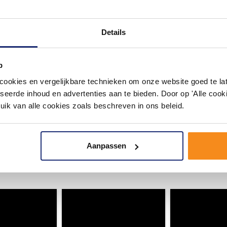
Details
p
okies en vergelijkbare technieken om onze website goed te late
seerde inhoud en advertenties aan te bieden. Door op 'Alle cooki
uik van alle cookies zoals beschreven in ons beleid.
#mijndroombadkamer
Aanpassen
ouw badkamer op Instagram met #mijndroombadkamer en tag @m
omgeving vol met unieke badkamerstijlen. Doe je mee?