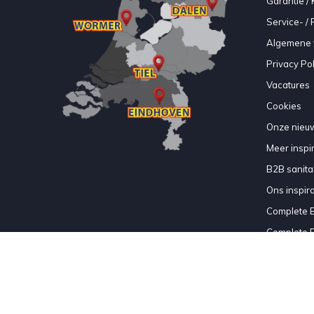
Garantie / 
Service- /
Algemene 
Privacy Pol
Vacatures
Cookies
Onze nieuw
Meer inspir
B2B sanitair
Ons inspir
Complete 
Complete 
Complete 
Complete 