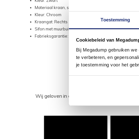
Kleur: Zwart
Materiaal kraan, sifon, waste: Messing
Kleur: Chroom
Toestemming
Kraangat: Rechts
Sifon met muurbuis + rozet
Fabrieksgarantie: 2 jaar
Cookiebeleid van Megadum
Bij Megadump gebruiken we co
te verbeteren, en gepersonali
je toestemming voor het gebr
Wij geloven in de kracht van delen. Deel j