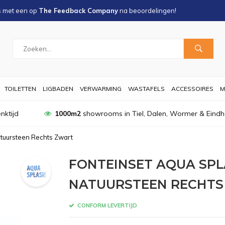
s met een
op
The Feedback Company
na
beoordelingen!
TOILETTEN
LIGBADEN
VERWARMING
WASTAFELS
ACCESSOIRES
M
nktijd
1000m2
showrooms in Tiel, Dalen, Wormer & Eind
atuursteen Rechts Zwart
FONTEINSET AQUA SPLA
NATUURSTEEN RECHTS
CONFORM LEVERTIJD