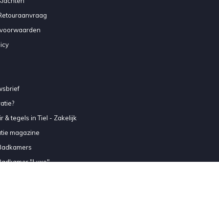
Klachten
 Retouraanvraag
voorwaarden
icy
sbrief
atie?
 & tegels in Tiel - Zakelijk
atie magazine
Badkamers
Badkamer "Luxe"
Badkamer "Comfort"
Badkamer "Standaard"