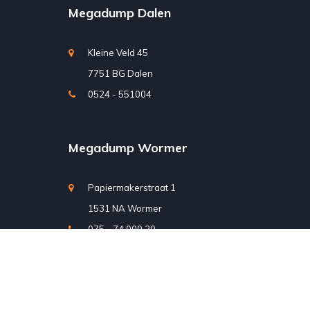
Megadump Dalen
Kleine Veld 45
7751 BG Dalen
0524 - 551004
Megadump Wormer
Papiermakerstraat 1
1531 NA Wormer
075 - 74 000 20
Megadump Eindhoven