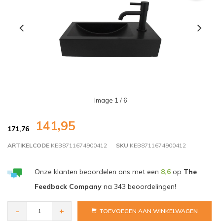
Image
1
/ 6
141,95
171,76
ARTIKELCODE
KEB8711674900412
SKU
KEB8711674900412
Onze klanten beoordelen ons met een
8,6
op
The
Feedback Company
na
343
beoordelingen!
-
+
TOEVOEGEN AAN WINKELWAGEN