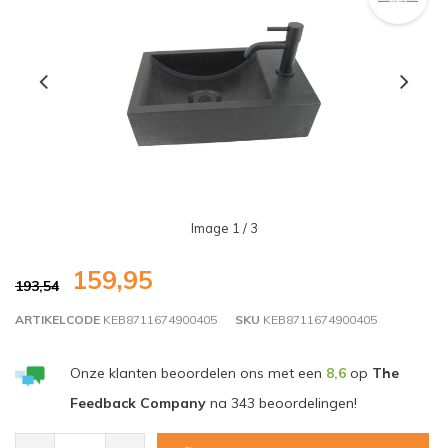
Image
1
/ 3
159,95
193,54
ARTIKELCODE
KEB8711674900405
SKU
KEB8711674900405
Onze klanten beoordelen ons met een
8,6
op
The
Feedback Company
na
343
beoordelingen!