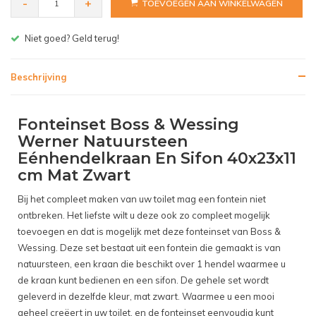
-
+
TOEVOEGEN AAN WINKELWAGEN
d terug!
Gratis bezorgen v.a
Beschrijving
Fonteinset Boss & Wessing
Werner Natuursteen
Eénhendelkraan En Sifon 40x23x11
cm Mat Zwart
Bij het compleet maken van uw toilet mag een fontein niet
ontbreken. Het liefste wilt u deze ook zo compleet mogelijk
toevoegen en dat is mogelijk met deze fonteinset van Boss &
Wessing. Deze set bestaat uit een fontein die gemaakt is van
natuursteen, een kraan die beschikt over 1 hendel waarmee u
de kraan kunt bedienen en een sifon. De gehele set wordt
geleverd in dezelfde kleur, mat zwart. Waarmee u een mooi
geheel creëert in uw toilet, en de fonteinset eenvoudig kunt