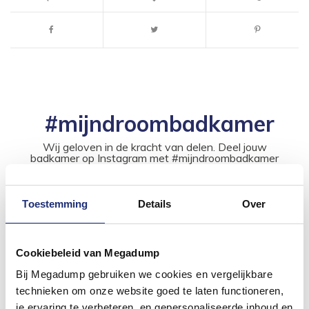
#mijndroombadkamer
Wij geloven in de kracht van delen. Deel jouw
badkamer op Instagram met #mijndroombadkamer
en tag @megadumpnl. Samen bouwen we een
inspirerende omgeving vol met unieke
badkamerstijlen. Doe je mee?
Toestemming
Details
Over
Cookiebeleid van Megadump
Bij Megadump gebruiken we cookies en vergelijkbare
technieken om onze website goed te laten functioneren,
je ervaring te verbeteren, en gepersonaliseerde inhoud en