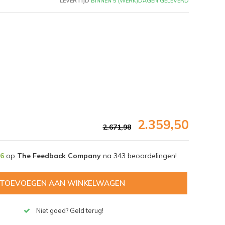
LEVERTIJD
BINNEN 5 (WERK)DAGEN GELEVERD
2.359,50
2.671,98
,6
op
The Feedback Company
na
343
beoordelingen!
Afbeelding vergroten
TOEVOEGEN AAN WINKELWAGEN
Niet goed? Geld terug!