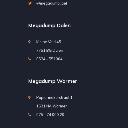
@megadump_tiel
Megadump Dalen
Kleine Veld 45
7751 BG Dalen
0524 - 551004
Megadump Wormer
Papiermakerstraat 1
1531 NA Wormer
075 - 74 000 20