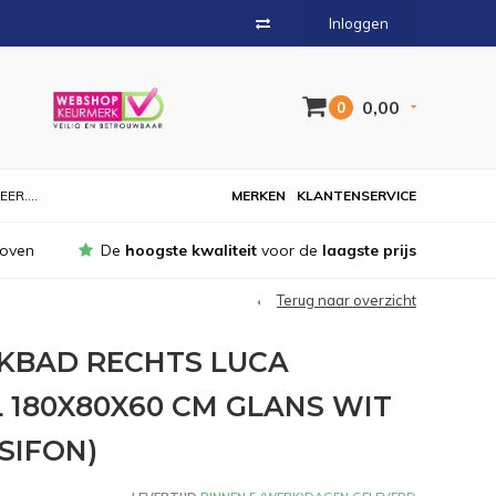
Inloggen
0,00
0
EER....
MERKEN
KLANTENSERVICE
hoven
De
hoogste kwaliteit
voor de
laagste prijs
Terug naar overzicht
KBAD RECHTS LUCA
 180X80X60 CM GLANS WIT
SIFON)