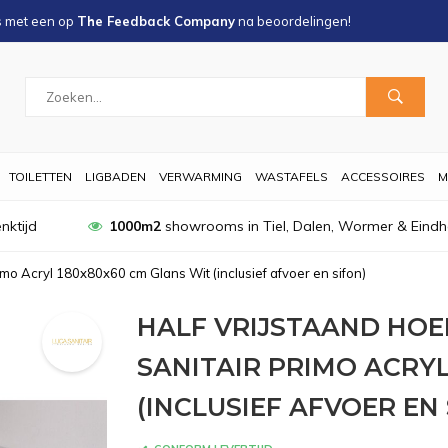
s met een
op
The Feedback Company
na
beoordelingen!
TOILETTEN
LIGBADEN
VERWARMING
WASTAFELS
ACCESSOIRES
M
nktijd
1000m2
showrooms in Tiel, Dalen, Wormer & Eind
mo Acryl 180x80x60 cm Glans Wit (inclusief afvoer en sifon)
HALF VRIJSTAAND HOE
SANITAIR PRIMO ACRYL
(INCLUSIEF AFVOER EN 