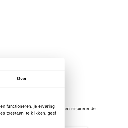
Over
n functioneren, je ervaring
egadumpnl. Samen bouwen we een inspirerende
es toestaan' te klikken, geef