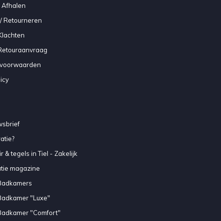
 Afhalen
/ Retourneren
Klachten
 Retouraanvraag
voorwaarden
icy
sbrief
atie?
 & tegels in Tiel - Zakelijk
atie magazine
Badkamers
Badkamer "Luxe"
Badkamer "Comfort"