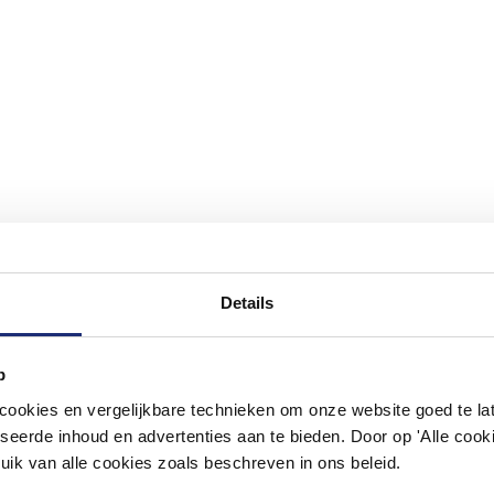
Details
#mijndroombadkamer
p
okies en vergelijkbare technieken om onze website goed te late
ouw badkamer op Instagram met #mijndroombadkamer en tag @m
omgeving vol met unieke badkamerstijlen. Doe je mee?
seerde inhoud en advertenties aan te bieden. Door op 'Alle cooki
uik van alle cookies zoals beschreven in ons beleid.