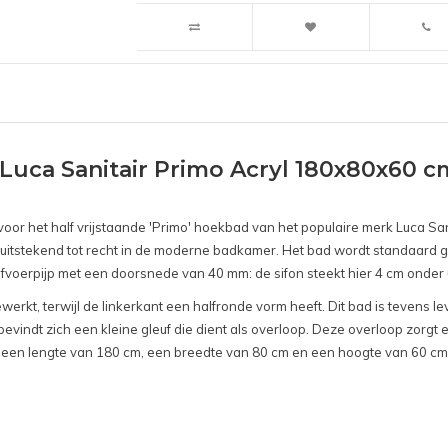
Luca Sanitair Primo Acryl 180x80x60 cm
 voor het half vrijstaande 'Primo' hoekbad van het populaire merk Luca San
d uitstekend tot recht in de moderne badkamer. Het bad wordt standaard 
x afvoerpijp met een doorsnede van 40 mm: de sifon steekt hier 4 cm onder u
erkt, terwijl de linkerkant een halfronde vorm heeft. Dit bad is tevens le
bevindt zich een kleine gleuf die dient als overloop. Deze overloop zorgt 
eft een lengte van 180 cm, een breedte van 80 cm en een hoogte van 60 cm