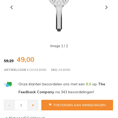
Image
1
/ 2
49,00
59,29
ARTIKELCODE
KOH29.6948
SKU
29.6948
Onze klanten beoordelen ons met een
8,6
op
The
Feedback Company
na
343
beoordelingen!
-
+
TOEVOEGEN AAN WINKELWAGEN
Gratis bezorgen v.a. € 150,- (NL)