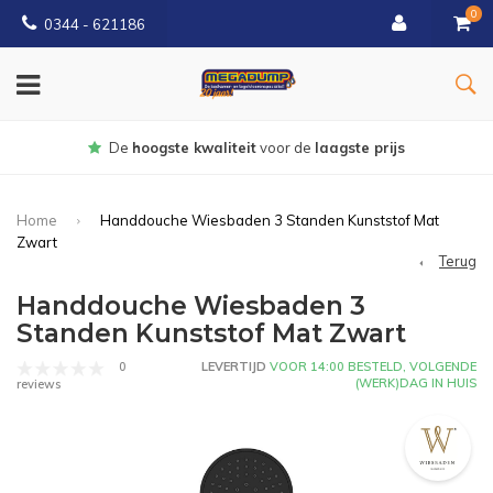
0
0344 - 621186
Gratis
bezorgd vanaf € 150
Home
Handdouche Wiesbaden 3 Standen Kunststof Mat
Zwart
Terug
Handdouche Wiesbaden 3
Standen Kunststof Mat Zwart
0
LEVERTIJD
VOOR 14:00 BESTELD, VOLGENDE
(WERK)DAG IN HUIS
reviews