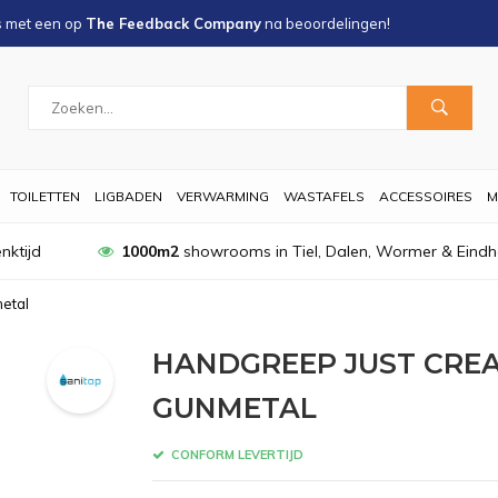
s met een
op
The Feedback Company
na
beoordelingen!
TOILETTEN
LIGBADEN
VERWARMING
WASTAFELS
ACCESSOIRES
M
nktijd
1000m2
showrooms in Tiel, Dalen, Wormer & Eind
etal
HANDGREEP JUST CRE
GUNMETAL
CONFORM LEVERTIJD