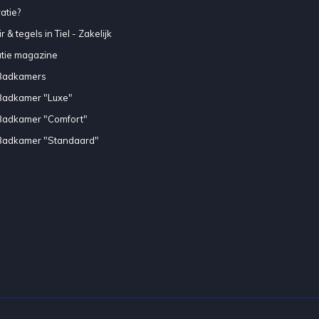
atie?
 & tegels in Tiel - Zakelijk
atie magazine
Badkamers
Badkamer "Luxe"
Badkamer "Comfort"
Badkamer "Standaard"