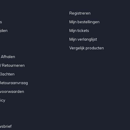
Registreren
s
Mijn bestellingen
jden
Mijn tickets
Mijn verlanglijst
Vergelijk producten
 Afhalen
/ Retourneren
Klachten
 Retouraanvraag
voorwaarden
icy
sbrief