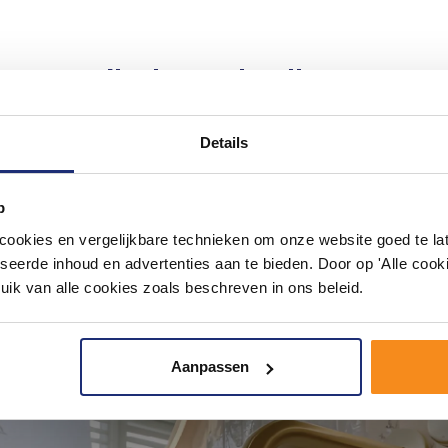
#mijndroombadkamer
ouw badkamer op Instagram met #mijndroombadkamer en tag @m
omgeving vol met unieke badkamerstijlen. Doe je mee?
Details
p
okies en vergelijkbare technieken om onze website goed te late
seerde inhoud en advertenties aan te bieden. Door op 'Alle cooki
uik van alle cookies zoals beschreven in ons beleid.
Aanpassen