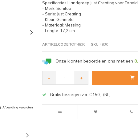
Specificaties Handgreep Just Creating voor Draai
- Merk: Sanitop
- Serie: Just Creating
- Kleur: Gunmetal
- Materiaal: Messing
- Lengte: 17,2 cm
ARTIKELCODE
TOP4830
SKU
4830
Onze klanten beoordelen ons met een
8
-
+
Gratis bezorgen v.a. € 150,- (NL)
Afbeelding vergroten