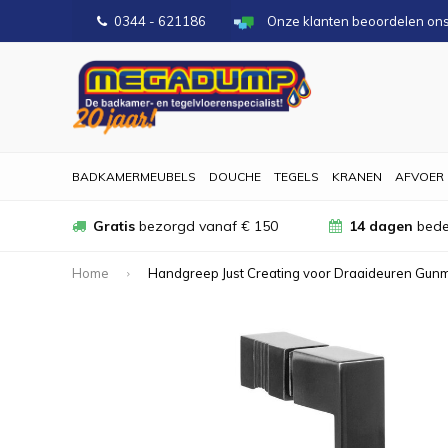
0344 - 621186
Onze klanten beoordelen on
BADKAMERMEUBELS
DOUCHE
TEGELS
KRANEN
AFVOER
Gratis
bezorgd vanaf € 150
14 dagen
bede
Home
Handgreep Just Creating voor Draaideuren Gunm