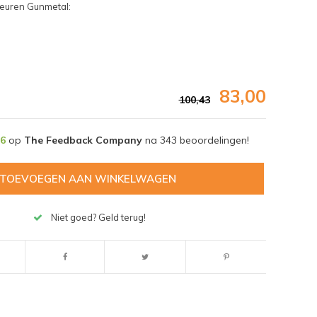
deuren Gunmetal:
83,00
100,43
,6
op
The Feedback Company
na
343
beoordelingen!
TOEVOEGEN AAN WINKELWAGEN
Niet goed? Geld terug!
Afbeelding vergroten