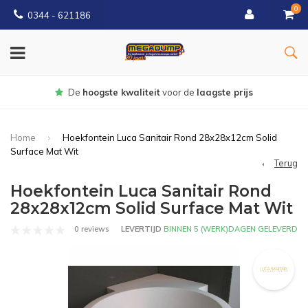
0
0344 - 621186
Gratis
bezorgd vanaf € 150
Home
Hoekfontein Luca Sanitair Rond 28x28x12cm Solid
Surface Mat Wit
Terug
Hoekfontein Luca Sanitair Rond
28x28x12cm Solid Surface Mat Wit
0 reviews
LEVERTIJD
BINNEN 5 (WERK)DAGEN GELEVERD