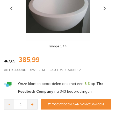
Image
1
/ 4
385,99
467,05
ARTIKELCODE
LUVA1326M
SKU
TDMEGA003012
Onze klanten beoordelen ons met een
8,6
op
The
Feedback Company
na
343
beoordelingen!
-
+
TOEVOEGEN AAN WINKELWAGEN