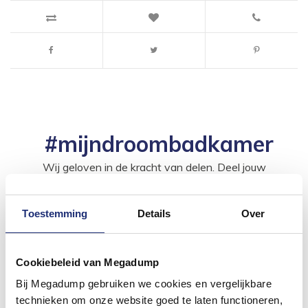
#mijndroombadkamer
Wij geloven in de kracht van delen. Deel jouw
badkamer op Instagram met #mijndroombadkamer
en tag @megadumpnl. Samen bouwen we een
inspirerende omgeving vol met unieke
badkamerstijlen. Doe je mee?
Toestemming
Details
Over
Cookiebeleid van Megadump
Bij Megadump gebruiken we cookies en vergelijkbare
technieken om onze website goed te laten functioneren,