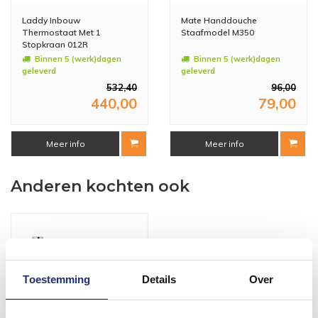
Laddy Inbouw
Mate Handdouche
Thermostaat Met 1
Staafmodel M350
Stopkraan 012R
Binnen 5 (werk)dagen
Binnen 5 (werk)dagen
geleverd
geleverd
532,40
96,00
440,00
79,00
Meer info
Meer info
Anderen kochten ook
Toestemming
Details
Over