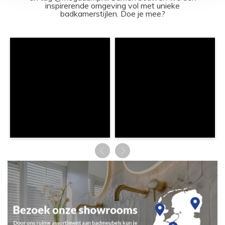
inspirerende omgeving vol met unieke
badkamerstijlen. Doe je mee?