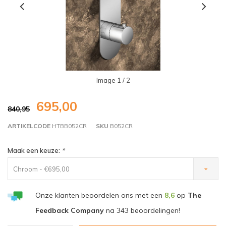
Image
1
/ 2
695,00
840,95
ARTIKELCODE
HTBB052CR
SKU
B052CR
Maak een keuze:
*
Chroom - €695,00
Onze klanten beoordelen ons met een
8,6
op
The
Feedback Company
na
343
beoordelingen!