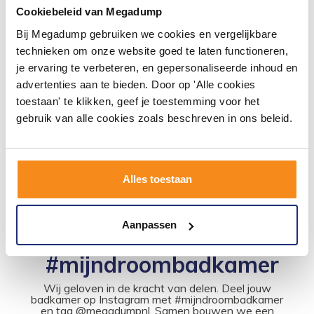
Cookiebeleid van Megadump
Bij Megadump gebruiken we cookies en vergelijkbare
Buddy Badrandcombinatie
technieken om onze website goed te laten functioneren,
Zonder Uitloop Met 2-Weg
je ervaring te verbeteren, en gepersonaliseerde inhoud en
Omstel 075
advertenties aan te bieden. Door op 'Alle cookies
Binnen 5 (werk)dagen
geleverd
toestaan' te klikken, geef je toestemming voor het
1.203,95
gebruik van alle cookies zoals beschreven in ons beleid.
995,00
Meer info
Alles toestaan
Aanpassen
#mijndroombadkamer
Wij geloven in de kracht van delen. Deel jouw
badkamer op Instagram met #mijndroombadkamer
en tag @megadumpnl. Samen bouwen we een