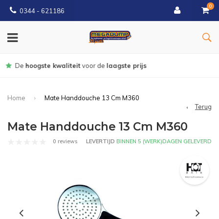
0
0344 - 621186
Gratis
bezorgd vanaf € 150
Home
Mate Handdouche 13 Cm M360
Terug
Mate Handdouche 13 Cm M360
0 reviews
LEVERTIJD
BINNEN 5 (WERK)DAGEN GELEVERD