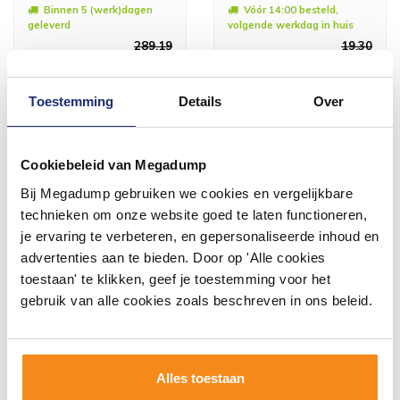
Binnen 5 (werk)dagen
Vóór 14:00 besteld,
geleverd
volgende werkdag in huis
289,19
19,30
239,00
15,95
Toestemming
Details
Over
Meer info
Meer info
Cookiebeleid van Megadump
Bij Megadump gebruiken we cookies en vergelijkbare
technieken om onze website goed te laten functioneren,
#mijndroombadkamer
je ervaring te verbeteren, en gepersonaliseerde inhoud en
advertenties aan te bieden. Door op 'Alle cookies
Wij geloven in de kracht van delen. Deel jouw
toestaan' te klikken, geef je toestemming voor het
badkamer op Instagram met #mijndroombadkamer
en tag @megadumpnl. Samen bouwen we een
gebruik van alle cookies zoals beschreven in ons beleid.
inspirerende omgeving vol met unieke
badkamerstijlen. Doe je mee?
Alles toestaan