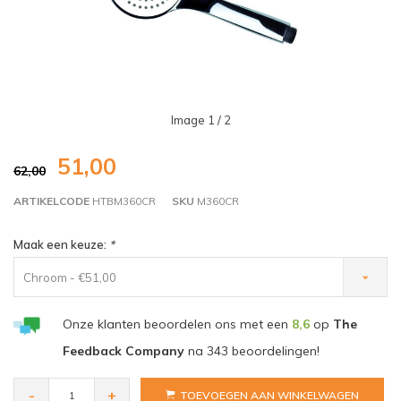
Image
1
/ 2
51,00
62,00
ARTIKELCODE
HTBM360CR
SKU
M360CR
Maak een keuze:
*
Chroom - €51,00
Onze klanten beoordelen ons met een
8,6
op
The
Feedback Company
na
343
beoordelingen!
-
+
TOEVOEGEN AAN WINKELWAGEN