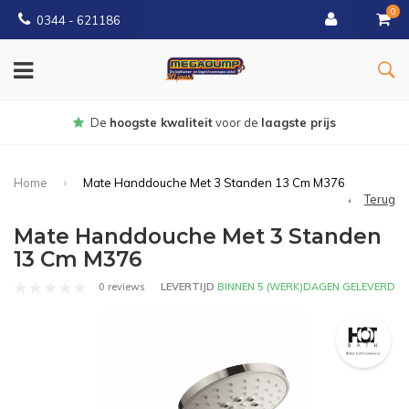
0
0344 - 621186
Gratis
bezorgd vanaf € 150
Home
Mate Handdouche Met 3 Standen 13 Cm M376
Terug
Mate Handdouche Met 3 Standen
13 Cm M376
0 reviews
LEVERTIJD
BINNEN 5 (WERK)DAGEN GELEVERD