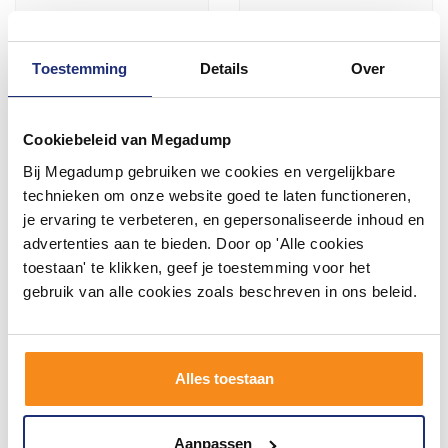
Meer info
Meer info
Toestemming
Details
Over
Cookiebeleid van Megadump
#mijndroombadkamer
Bij Megadump gebruiken we cookies en vergelijkbare
technieken om onze website goed te laten functioneren,
Wij geloven in de kracht van delen. Deel jouw
je ervaring te verbeteren, en gepersonaliseerde inhoud en
badkamer op Instagram met #mijndroombadkamer
en tag @megadumpnl. Samen bouwen we een
advertenties aan te bieden. Door op 'Alle cookies
inspirerende omgeving vol met unieke
toestaan' te klikken, geef je toestemming voor het
badkamerstijlen. Doe je mee?
gebruik van alle cookies zoals beschreven in ons beleid.
Alles toestaan
Aanpassen