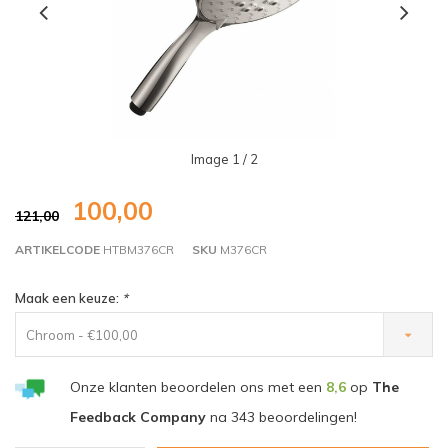
Image
1
/ 2
100,00
121,00
ARTIKELCODE
HTBM376CR
SKU
M376CR
Maak een keuze:
*
Chroom - €100,00
Onze klanten beoordelen ons met een
8,6
op
The
Feedback Company
na
343
beoordelingen!