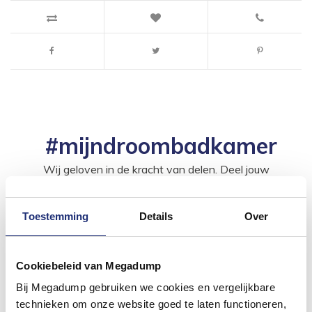
#mijndroombadkamer
Wij geloven in de kracht van delen. Deel jouw
badkamer op Instagram met #mijndroombadkamer
en tag @megadumpnl. Samen bouwen we een
inspirerende omgeving vol met unieke
badkamerstijlen. Doe je mee?
Toestemming
Details
Over
Cookiebeleid van Megadump
Bij Megadump gebruiken we cookies en vergelijkbare
technieken om onze website goed te laten functioneren,