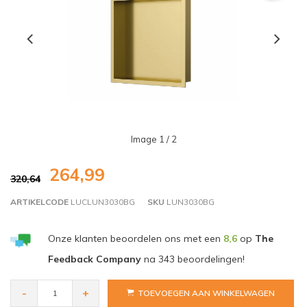
Image
1
/ 2
264,99
320,64
ARTIKELCODE
LUCLUN3030BG
SKU
LUN3030BG
Onze klanten beoordelen ons met een
8,6
op
The
Feedback Company
na
343
beoordelingen!
-
+
TOEVOEGEN AAN WINKELWAGEN