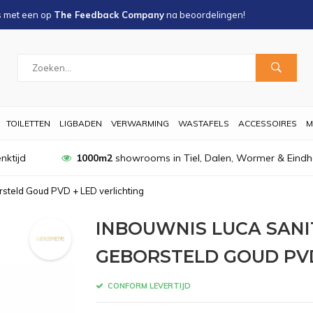
s met een
op
The Feedback Company
na
beoordelingen!
TOILETTEN
LIGBADEN
VERWARMING
WASTAFELS
ACCESSOIRES
M
nktijd
1000m2
showrooms in Tiel, Dalen, Wormer & Eind
steld Goud PVD + LED verlichting
INBOUWNIS LUCA SANI
GEBORSTELD GOUD PVD
CONFORM LEVERTIJD