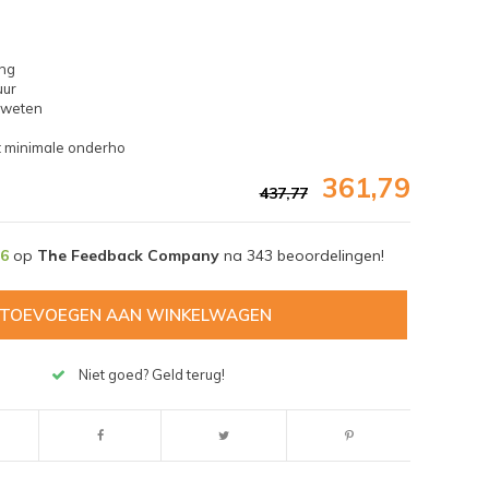
ing
uur
 weten
st minimale onderho
361,79
437,77
,6
op
The Feedback Company
na
343
beoordelingen!
TOEVOEGEN AAN WINKELWAGEN
Niet goed? Geld terug!
Afbeelding vergroten