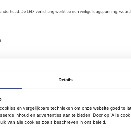
onderhoud. De LED-verlichting werkt op een veilige laagspanning, waardoo
g
Details
#mijndroombadkamer
p
okies en vergelijkbare technieken om onze website goed te late
ouw badkamer op Instagram met #mijndroombadkamer en tag @m
omgeving vol met unieke badkamerstijlen. Doe je mee?
seerde inhoud en advertenties aan te bieden. Door op 'Alle cooki
uik van alle cookies zoals beschreven in ons beleid.