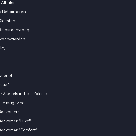
 Afhalen
/ Retourneren
Klachten
 Retouraanvraag
voorwaarden
icy
sbrief
atie?
 & tegels in Tiel - Zakelijk
atie magazine
Badkamers
Badkamer "Luxe"
Badkamer "Comfort"