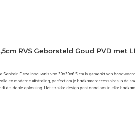
x6,5cm RVS Geborsteld Goud PVD met 
ca Sanitair. Deze inbouwnis van 30x30x6,5 cm is gemaakt van hoogwaardig
lle en moderne uitstraling, perfect om je badkameraccessoires in de spotl
t de ideale oplossing. Het strakke design past naadloos in elke badkam