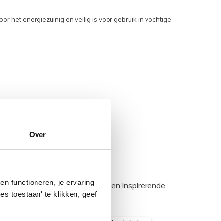
r het energiezuinig en veilig is voor gebruik in vochtige
Over
n functioneren, je ervaring
egadumpnl. Samen bouwen we een inspirerende
es toestaan' te klikken, geef