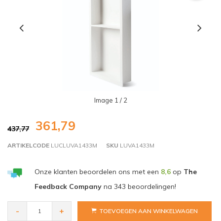
Image
1
/ 2
361,79
437,77
ARTIKELCODE
LUCLUVA1433M
SKU
LUVA1433M
Onze klanten beoordelen ons met een
8,6
op
The
Feedback Company
na
343
beoordelingen!
-
+
TOEVOEGEN AAN WINKELWAGEN