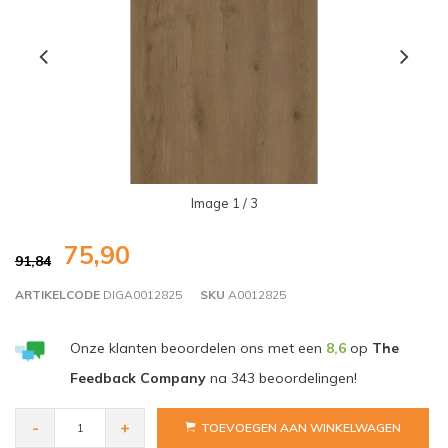
Image
1
/ 3
75,90
91,84
ARTIKELCODE
DIGA0012825
SKU
A0012825
Onze klanten beoordelen ons met een
8,6
op
The
Feedback Company
na
343
beoordelingen!
-
+
TOEVOEGEN AAN WINKELWAGEN