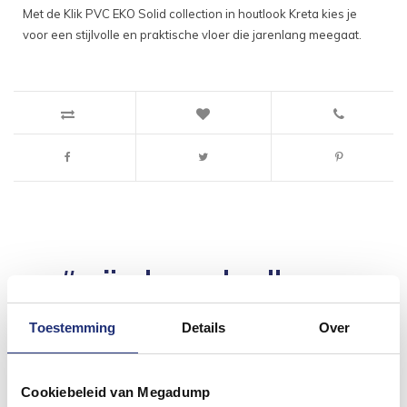
Met de Klik PVC EKO Solid collection in houtlook Kreta kies je
voor een stijlvolle en praktische vloer die jarenlang meegaat.
#mijndroombadkamer
Wij geloven in de kracht van delen. Deel jouw
badkamer op Instagram met #mijndroombadkamer
Toestemming
Details
Over
en tag @megadumpnl. Samen bouwen we een
inspirerende omgeving vol met unieke
badkamerstijlen. Doe je mee?
Cookiebeleid van Megadump