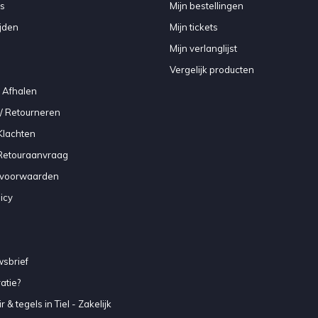
s
Mijn bestellingen
jden
Mijn tickets
Mijn verlanglijst
Vergelijk producten
 Afhalen
/ Retourneren
Klachten
 Retouraanvraag
voorwaarden
icy
sbrief
atie?
 & tegels in Tiel - Zakelijk