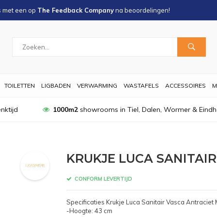
s met een
op
The Feedback Company
na
beoordelingen!
TOILETTEN
LIGBADEN
VERWARMING
WASTAFELS
ACCESSOIRES
M
nktijd
1000m2
showrooms in Tiel, Dalen, Wormer & Eind
KRUKJE LUCA SANITAI
CONFORM LEVERTIJD
Specificaties Krukje Luca Sanitair Vasca Antraciet
-Hoogte: 43 cm