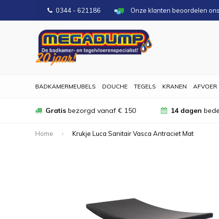
0344 - 621186
Onze klanten beoordelen on
BADKAMERMEUBELS
DOUCHE
TEGELS
KRANEN
AFVOER
Gratis
bezorgd vanaf € 150
14 dagen
bede
Home
Krukje Luca Sanitair Vasca Antraciet Mat