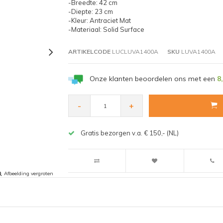
-Breedte: 42 cm
-Diepte: 23 cm
-Kleur: Antraciet Mat
-Materiaal: Solid Surface
ARTIKELCODE
LUCLUVA1400A
SKU
LUVA1400A
Onze klanten beoordelen ons met een
8
-
+
Gratis bezorgen v.a. € 150,- (NL)
Afbeelding vergroten