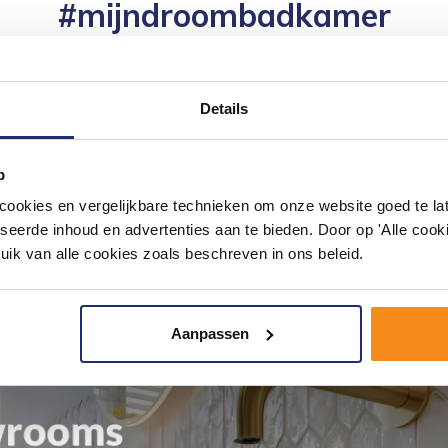
#mijndroombadkamer
ouw badkamer op Instagram met #mijndroombadkamer en tag @m
omgeving vol met unieke badkamerstijlen. Doe je mee?
Details
p
okies en vergelijkbare technieken om onze website goed te late
seerde inhoud en advertenties aan te bieden. Door op 'Alle cooki
uik van alle cookies zoals beschreven in ons beleid.
Aanpassen