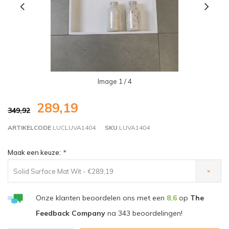
Image
1
/ 4
289,19
349,92
ARTIKELCODE
LUCLUVA1404
SKU
LUVA1404
Maak een keuze:
*
Solid Surface Mat Wit - €289,19
Onze klanten beoordelen ons met een
8,6
op
The
Feedback Company
na
343
beoordelingen!