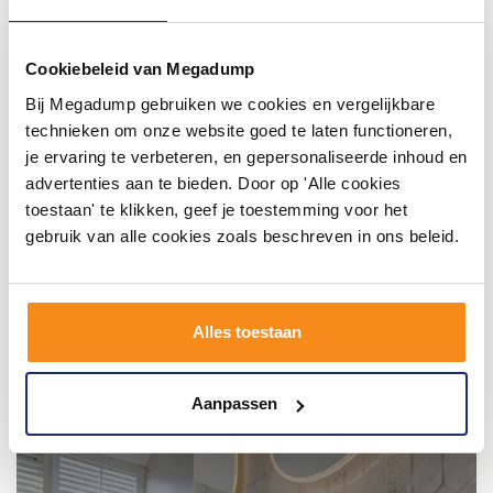
#mijndroombadkamer
Wij geloven in de kracht van delen. Deel jouw
Cookiebeleid van Megadump
badkamer op Instagram met #mijndroombadkamer
en tag @megadumpnl. Samen bouwen we een
Bij Megadump gebruiken we cookies en vergelijkbare
inspirerende omgeving vol met unieke
badkamerstijlen. Doe je mee?
technieken om onze website goed te laten functioneren,
je ervaring te verbeteren, en gepersonaliseerde inhoud en
advertenties aan te bieden. Door op 'Alle cookies
toestaan' te klikken, geef je toestemming voor het
gebruik van alle cookies zoals beschreven in ons beleid.
Alles toestaan
Aanpassen