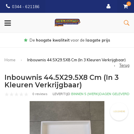
0
0344 - 621186
Gratis
bezorgd vanaf € 150
Home
Inbouwnis 44.5X29.5X8 Cm (In 3 Kleuren Verkrijgbaar)
Terug
Inbouwnis 44.5X29.5X8 Cm (In 3
Kleuren Verkrijgbaar)
0 reviews
LEVERTIJD
BINNEN 5 (WERK)DAGEN GELEVERD