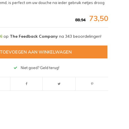
md, is perfect om uw douche na ieder gebruik netjes droog
73,50
88,94
,6
op
The Feedback Company
na
343
beoordelingen!
TOEVOEGEN AAN WINKELWAGEN
Niet goed? Geld terug!
Afbeelding vergroten