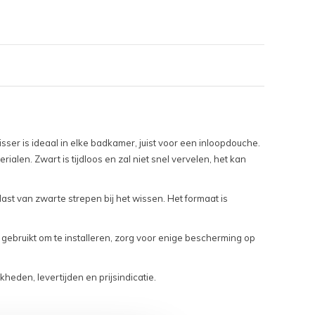
ser is ideaal in elke badkamer, juist voor een inloopdouche.
ialen. Zwart is tijdloos en zal niet snel vervelen, het kan
 last van zwarte strepen bij het wissen. Het formaat is
 gebruikt om te installeren, zorg voor enige bescherming op
heden, levertijden en prijsindicatie.