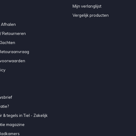
Mijn verlanglijst
Vergelijk producten
 Afhalen
/ Retourneren
Klachten
 Retouraanvraag
voorwaarden
icy
sbrief
atie?
 & tegels in Tiel - Zakelijk
atie magazine
Badkamers