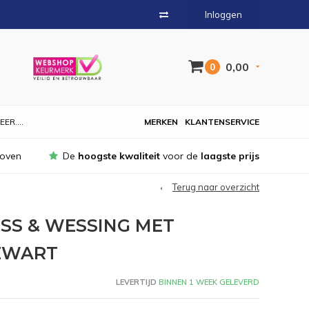
Inloggen
0,00
0
EER....
MERKEN
KLANTENSERVICE
hoven
De
hoogste kwaliteit
voor de
laagste prijs
Terug naar overzicht
SS & WESSING MET
ZWART
LEVERTIJD
BINNEN 1 WEEK GELEVERD