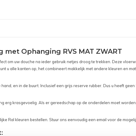
ing met Ophanging RVS MAT ZWART
ct om uw douche na ieder gebruik netjes droog te trekken. Deze vloerwis
kunt u alle kanten op, het combineert makkelijk met andere kleuren en mater
 hand, en in de buurt. Inclusief een grijs reserve rubber. Dus u heeft geen
rking erg krasgevoelig. Als er gereedschap op de onderdelen moet worden
ke Ral kleuren bestellen. Stuur ons eenvoudig een email voor de mogelijk
: