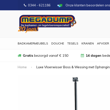
0344 - 621186
Onze klanten beoordelen on
BADKAMERMEUBELS
DOUCHE
TEGELS
KRANEN
AFVOER
Gratis
bezorgd vanaf € 150
14 dagen
bede
Home
Luxe Vloerwisser Boss & Wessing met Ophang