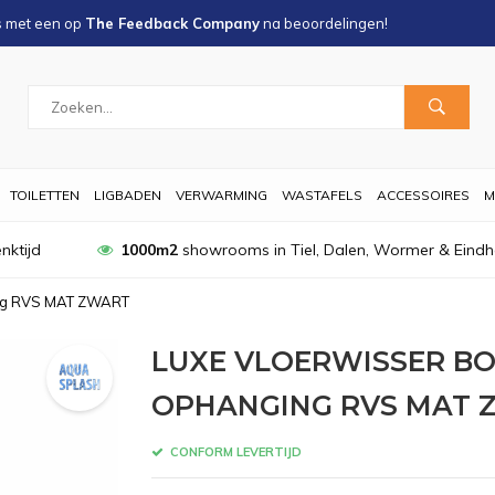
s met een
op
The Feedback Company
na
beoordelingen!
TOILETTEN
LIGBADEN
VERWARMING
WASTAFELS
ACCESSOIRES
M
nktijd
1000m2
showrooms in Tiel, Dalen, Wormer & Eind
ing RVS MAT ZWART
LUXE VLOERWISSER BO
OPHANGING RVS MAT 
CONFORM LEVERTIJD