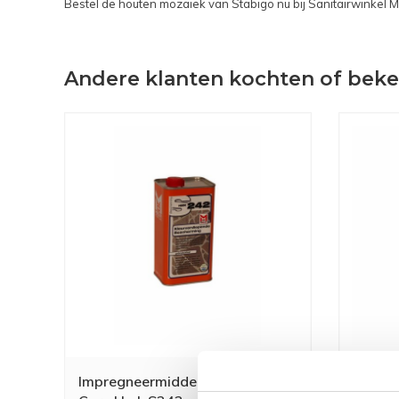
Bestel de houten mozaïek van Stabigo nu bij Sanitairwinkel
Andere klanten kochten of bek
Impregneermiddel Moëller Stone
Kleurv