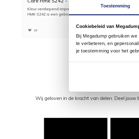
Care Hmk S242 - S42 1 Liter
Toestemming
Kleur verdiepend impregneermiddel
Kleurver
HMK S242 is een gebruikskl...
Speciale 
47,13
Cookiebeleid van Megadum
38,95
Bij Megadump gebruiken we co
te verbeteren, en gepersonali
je toestemming voor het gebr
Wij geloven in de kracht van delen. Deel j