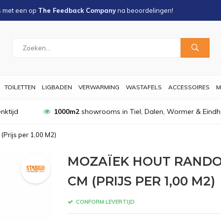
s met een
op
The Feedback Company
na
beoordelingen!
TOILETTEN
LIGBADEN
VERWARMING
WASTAFELS
ACCESSOIRES
M
nktijd
1000m2
showrooms in Tiel, Dalen, Wormer & Eind
Prijs per 1,00 M2)
MOZAÏEK HOUT RANDOM
CM (PRIJS PER 1,00 M2)
CONFORM LEVERTIJD