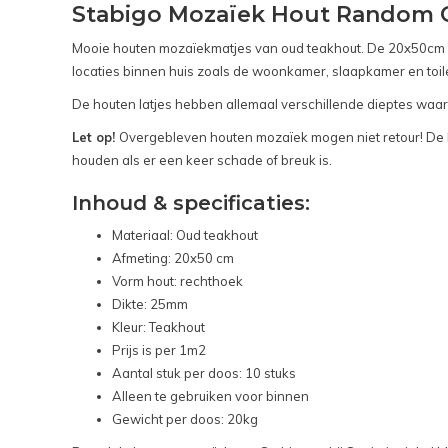
Stabigo Mozaïek Hout Random Ol
Mooie houten mozaïekmatjes van oud teakhout. De 20x50cm ma
locaties binnen huis zoals de woonkamer, slaapkamer en toile
De houten latjes hebben allemaal verschillende dieptes waard
Let op!
Overgebleven houten mozaïek mogen niet retour! De kl
houden als er een keer schade of breuk is.
Inhoud & specificaties:
Materiaal: Oud teakhout
Afmeting: 20x50 cm
Vorm hout: rechthoek
Dikte: 25mm
Kleur: Teakhout
Prijs is per 1m2
Aantal stuk per doos: 10 stuks
Alleen te gebruiken voor binnen
Gewicht per doos: 20kg