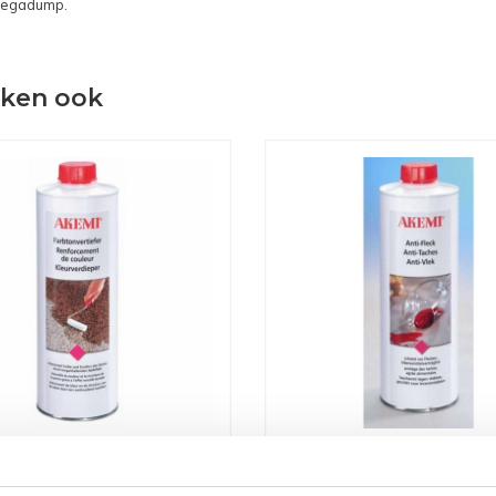
 Megadump.
eken ook
erdieper Blue Stone 250Ml
Anti-Vlek Nano Blue Ston