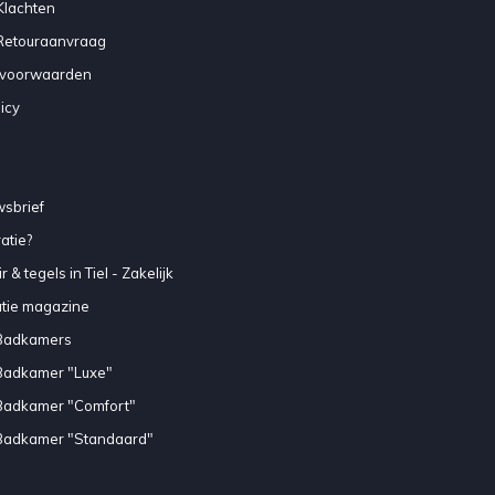
Klachten
 Retouraanvraag
voorwaarden
icy
sbrief
atie?
 & tegels in Tiel - Zakelijk
atie magazine
Badkamers
Badkamer "Luxe"
Badkamer "Comfort"
Badkamer "Standaard"