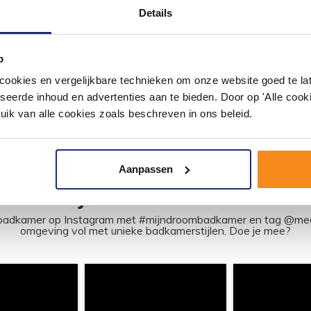
250Ml
Details
dieper Blue Stone<br/> <br/>
Anti-Vlek NANO Blue Stone<br/> 
vlekstop met e...
Anti vlek Nano-effect i...
41,08
p
33,95
okies en vergelijkbare technieken om onze website goed te late
seerde inhoud en advertenties aan te bieden. Door op 'Alle cooki
uik van alle cookies zoals beschreven in ons beleid.
Aanpassen
#mijndroombadkamer
ouw badkamer op Instagram met #mijndroombadkamer en tag @m
omgeving vol met unieke badkamerstijlen. Doe je mee?