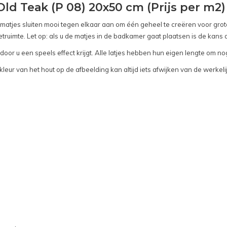
d Teak (P 08) 20x50 cm (Prijs per m2)
tjes sluiten mooi tegen elkaar aan om één geheel te creëren voor grote
truimte. Let op: als u de matjes in de badkamer gaat plaatsen is de kans 
oor u een speels effect krijgt. Alle latjes hebben hun eigen lengte om no
eur van het hout op de afbeelding kan altijd iets afwijken van de werkel