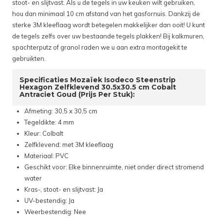
stoot- en slijtvast. Als u de tegels in uw keuken wilt gebruiken,
hou dan minimaal 10 cm afstand van het gasfornuis. Dankzij de
sterke 3M kleeflaag wordt betegelen makkelijker dan ooit! U kunt
de tegels zelfs over uw bestaande tegels plakken! Bij kalkmuren,
spachterputz of granol raden we u aan extra montagekit te
gebruikten.
Specificaties Mozaïek Isodeco Steenstrip
Hexagon Zelfklevend 30.5x30.5 cm Cobalt
Antraciet Goud (Prijs Per Stuk):
Afmeting: 30,5 x 30,5 cm
Tegeldikte: 4 mm
Kleur: Colbalt
Zelfklevend: met 3M kleeflaag
Materiaal: PVC
Geschikt voor: Elke binnenruimte, niet onder direct stromend
water
Kras-, stoot- en slijtvast: Ja
UV-bestendig: Ja
Weerbestendig: Nee