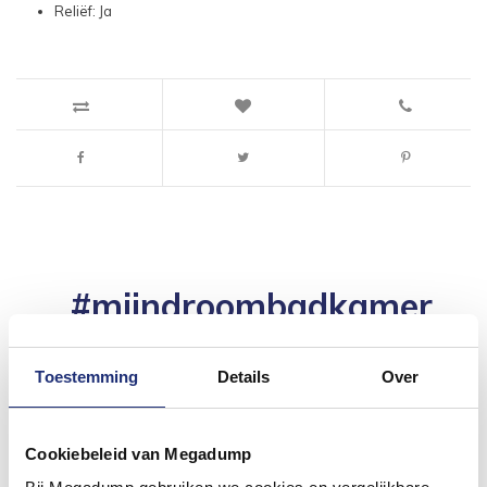
Reliëf: Ja
#mijndroombadkamer
Wij geloven in de kracht van delen. Deel jouw
badkamer op Instagram met #mijndroombadkamer
en tag @megadumpnl. Samen bouwen we een
Toestemming
Details
Over
inspirerende omgeving vol met unieke
badkamerstijlen. Doe je mee?
Cookiebeleid van Megadump