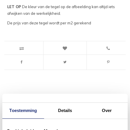
LET OP
De kleur van de tegel op de afbeelding kan altijd iets
afwijken van de werkelijkheid.
De prijs van deze tegel wordt per m2 gerekend
#mijndroombadkamer
Toestemming
Details
Over
Wij geloven in de kracht van delen. Deel jouw
badkamer op Instagram met #mijndroombadkamer
en tag @megadumpnl. Samen bouwen we een
inspirerende omgeving vol met unieke