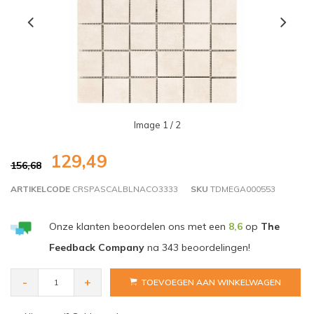
Image
1
/ 2
129,49
156,68
ARTIKELCODE
CRSPASCALBLNACO3333
SKU
TDMEGA000553
Onze klanten beoordelen ons met een
8,6
op
The
Feedback Company
na
343
beoordelingen!
-
+
TOEVOEGEN AAN WINKELWAGEN