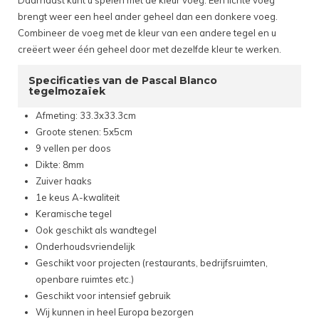
Daarnaast kunt u spelen met de kleur voeg. Een lichte voeg
brengt weer een heel ander geheel dan een donkere voeg.
Combineer de voeg met de kleur van een andere tegel en u
creëert weer één geheel door met dezelfde kleur te werken.
Specificaties van de Pascal Blanco
tegelmozaïek
Afmeting: 33.3x33.3cm
Groote stenen: 5x5cm
9 vellen per doos
Dikte: 8mm
Zuiver haaks
1e keus A-kwaliteit
Keramische tegel
Ook geschikt als wandtegel
Onderhoudsvriendelijk
Geschikt voor projecten (restaurants, bedrijfsruimten,
openbare ruimtes etc.)
Geschikt voor intensief gebruik
Wij kunnen in heel Europa bezorgen